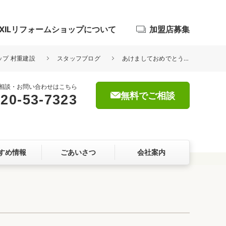
IXILリフォームショップについて
加盟店募集
ップ 村重建設
スタッフブログ
あけましておめでとうございます！
相談・お問い合わせはこちら
無料でご相談
20-53-7323
浴室
屋根・外壁
すめ情報
ごあいさつ
会社案内
暮らしをつくる、価値・性能向上
ョン
自然素材