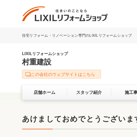
住宅リフォーム・リノベーション専門のLIXILリフォームショップ
リフォーム事例を探す
LIXILリフォームショップについて
LIXILリフォームショップ
村重建設
キッチン
ダイニン
この会社のウェブサイトはこちら
洗面化粧室
トイレ
店舗ホーム
スタッフ紹介
施工
ベランダ・バルコニー
ガーデン
サービス向上・品質改善の取り組み
あけましておめでとうございま
バリアフリー
耐震補強