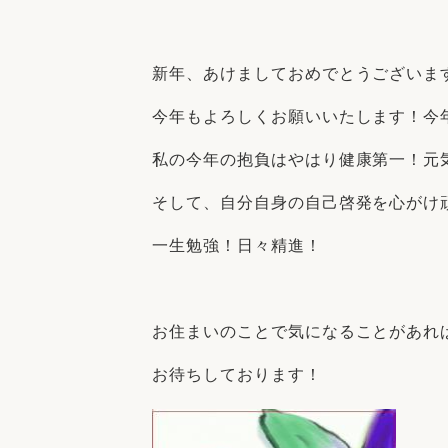
収納
デザイン
趣味を楽しむ
ペットと
新年、あけましておめでとうございま
リフォームコンシェルジュ®
お客さまの声
今年もよろしくお願いいたします！今
私の今年の抱負はやはり健康第一！元
そして、自分自身の自己啓発を心がけ
一生勉強！日々精進！
中古物件探しから性能向上リフォームを
ストップ
お住まいのことで気になることがあれ
お待ちしております！