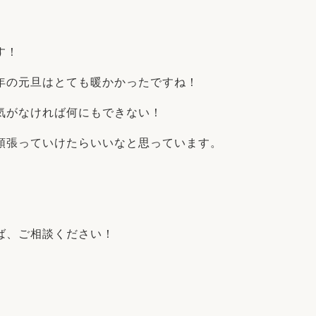
リフォーム
中古リフォーム
古民家再生
暮らす
す！
ライフスタイルコンパス
リフォーム
3Dシミュレーション
年の元旦はとても暖かかったですね！
リフォームお役立ち情報
気がなければ何にもできない！
おすすめ情報
頑張っていけたらいいなと思っています。
ワン
ば、ご相談ください！