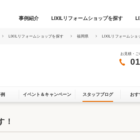
事例紹介
LIXILリフォームショップを探す
L
LIXILリフォームショップを探す
福岡県
LIXILリフォームショ
お見積・ご
01
グ
リビング・居室
寝室
玄関まわり
門まわり
事例
イベント＆
キャンペーン
スタッフブログ
おす
スペース
カースペース
お客さま満足度アンケート
ここちいい
リノベーシ
す！
オール電化
省エネ