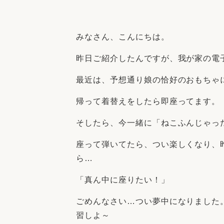
収納
デザイン
趣味を楽しむ
ペットと
みなさん、こんにちは。
リフォームコンシェルジュ®
お客さまの声
昨日ご紹介したんですが、我が家の電
最近は、予想通り娘の恰好のおもちゃ
帰って着替えをしたら即座ってます。
そしたら、今一緒に「ねこふんじゃっ
中古物件探しから性能向上リフォームを
ストップ
座って弾いてたら、つい楽しくなり、
ら…
「真ん中に座りたい！」
ごめんなさい…つい夢中になりました
習しよ～