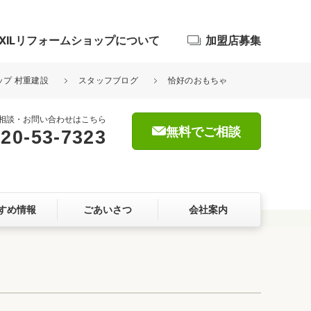
IXILリフォームショップについて
加盟店募集
ップ 村重建設
スタッフブログ
恰好のおもちゃ
相談・お問い合わせはこちら
無料でご相談
20-53-7323
浴室
屋根・外壁
すめ情報
ごあいさつ
会社案内
暮らしをつくる、価値・性能向上
ョン
自然素材