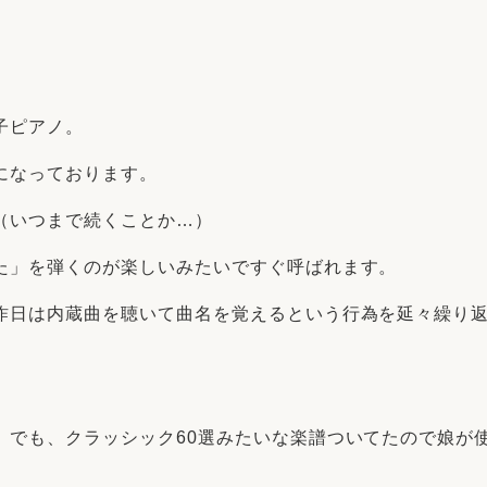
リフォーム
中古リフォーム
古民家再生
暮らす
ライフスタイルコンパス
リフォーム
3Dシミュレーション
子ピアノ。
リフォームお役立ち情報
になっております。
おすすめ情報
（いつまで続くことか…）
た」を弾くのが楽しいみたいですぐ呼ばれます。
ワン
昨日は内蔵曲を聴いて曲名を覚えるという行為を延々繰り
。でも、クラッシック60選みたいな楽譜ついてたので娘が