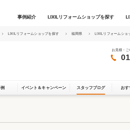
事例紹介
LIXILリフォームショップを探す
L
LIXILリフォームショップを探す
福岡県
LIXILリフォームショ
お見積・ご
01
グ
リビング・居室
寝室
玄関まわり
門まわり
事例
イベント＆
キャンペーン
スタッフブログ
おす
スペース
カースペース
お客さま満足度アンケート
ここちいい
リノベーシ
オール電化
省エネ