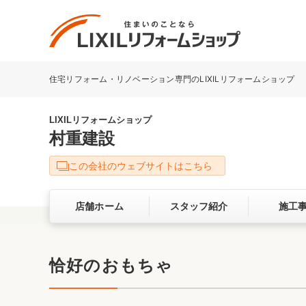
住宅リフォーム・リノベーション専門のLIXILリフォームショップ
リフォーム事例を探す
LIXILリフォームショップについて
LIXILリフォームショップ
村重建設
キッチン
ダイニン
この会社のウェブサイトはこちら
洗面化粧室
トイレ
店舗ホーム
スタッフ紹介
施工
ベランダ・バルコニー
ガーデン
サービス向上・品質改善の取り組み
恰好のおもちゃ
バリアフリー
耐震補強