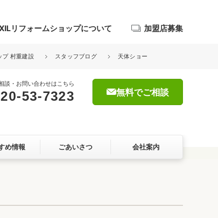
IXILリフォームショップについて
加盟店募集
ップ 村重建設
スタッフブログ
天体ショー
相談・お問い合わせはこちら
無料でご相談
20-53-7323
浴室
屋根・外壁
すめ情報
ごあいさつ
会社案内
暮らしをつくる、価値・性能向上
ョン
自然素材