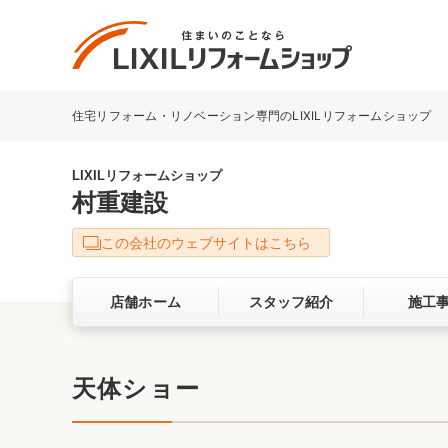
住宅リフォーム・リノベーション専門のLIXILリフォームショップ
リフォーム事例を探す
LIXILリフォームショップについて
LIXILリフォームショップ
村重建設
キッチン
ダイニン
この会社のウェブサイトはこちら
洗面化粧室
トイレ
店舗ホーム
スタッフ紹介
施工
ベランダ・バルコニー
ガーデン
サービス向上・品質改善の取り組み
天体ショー
バリアフリー
耐震補強