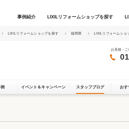
事例紹介
LIXILリフォームショップを探す
L
LIXILリフォームショップを探す
福岡県
LIXILリフォームショ
お見積・ご
01
グ
リビング・居室
寝室
玄関まわり
門まわり
事例
イベント＆
キャンペーン
スタッフブログ
おす
スペース
カースペース
お客さま満足度アンケート
ここちいい
リノベーシ
オール電化
省エネ