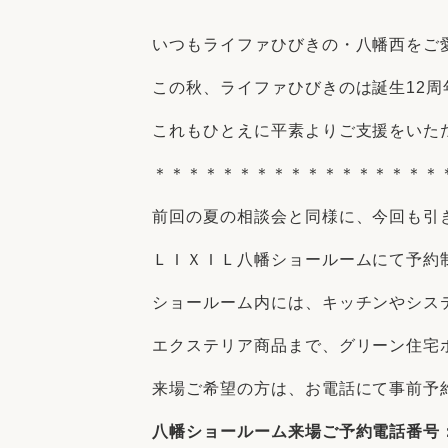
収納
デザイン
趣味を楽しむ
ペットと
いつもライファひびきの・八幡西をご
リフォームコンシェルジュ®
この秋、ライファひびきのは誕生12
お客さまの声
これもひとえに平素よりご支援をいた
＊＊＊＊＊＊＊＊＊＊＊＊＊＊＊＊＊
前回の夏の相談会と同様に、今回も引
中古物件探しから性能向上リフォームを
ＬＩＸＩＬ八幡ショールームにて
予約
ストップ
ショールーム内には、キッチンやシス
エクステリア商品まで、グリーン住宅
来場ご希望の方は、お電話にて事前予
八幡ショールーム来場ご予約電話番号：09