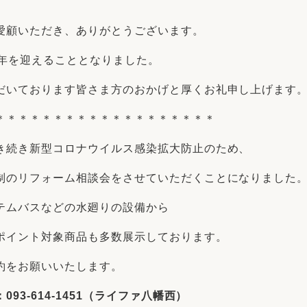
リフォーム
中古リフォーム
古民家再生
暮らす
愛顧いただき、ありがとうございます。
ライフスタイルコンパス
リフォーム
周年を迎えることとなりました。
3Dシミュレーション
だいております皆さま方のおかげと厚くお礼申し上げます
リフォームお役立ち情報
＊＊＊＊＊＊＊＊＊＊＊＊＊＊＊＊＊＊＊
おすすめ情報
き続き新型コロナウイルス感染拡大防止のため、
ワン
制のリフォーム相談会をさせていただくことになりました
テムバスなどの水廻りの設備から
ポイント対象商品も多数展示しております。
約をお願いいたします。
3-614-1451（ライファ八幡西）