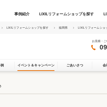
事例紹介
LIXILリフォームショップを探す
L
LIXILリフォームショップを探す
福岡県
LIXILリフォームシ
お見積・ご
09
グ
リビング・居室
寝室
事例
イベント＆
キャンペーン
ごあいさつ
会
玄関まわり
門まわり
スペース
カースペース
お客さま満足度アンケート
ここちいい
リノベーシ
♪
オール電化
省エネ