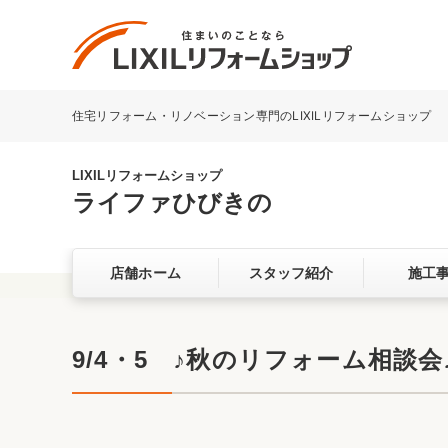
住宅リフォーム・リノベーション専門のLIXILリフォームショップ
リフォーム事例を探す
LIXILリフォームショップについて
LIXILリフォームショップ
ライファひびきの
キッチン
ダイニン
店舗ホーム
スタッフ紹介
施工
洗面化粧室
トイレ
ベランダ・バルコニー
ガーデン
サービス向上・品質改善の取り組み
9/4・5 ♪秋のリフォーム相談会
バリアフリー
耐震補強