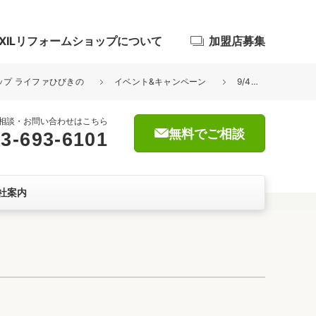
IXILリフォームショップについて
加盟店募集
ョップ ライファひびきの
イベント&キャンペーン
9/4・5 ♪秋のリフォーム相談会♪
相談・お問い合わせはこちら
無料でご相談
3-693-6101
浴室
社案内
屋根・外壁
暮らしをつくる、価値・性能向上
ョン
自然素材