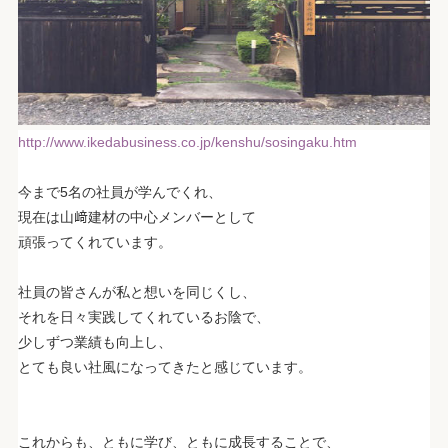
http://www.ikedabusiness.co.jp/kenshu/sosingaku.htm
.
今まで5名の社員が学んでくれ、
現在は山﨑建材の中心メンバーとして
頑張ってくれています。
.
社員の皆さんが私と想いを同じくし、
それを日々実践してくれているお陰で、
少しずつ業績も向上し、
とても良い社風になってきたと感じています。
.
.
これからも、ともに学び、ともに成長することで、