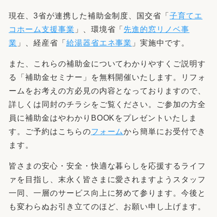
現在、
3
省が連携した補助金制度、国交省「
子育てエ
コホーム支援事業
」、環境省「
先進的窓リノベ事
業
」、経産省「
給湯器省エネ事業
」実施中です。
また、これらの補助金についてわかりやすくご説明す
る「補助金セミナー」を無料開催いたします。リフォ
ームをお考えの方必見の内容となっておりますので、
詳しくは同封のチラシをご覧ください。ご参加の方全
員に補助金はやわかり
BOOK
をプレゼントいたしま
す。ご予約はこちらの
フォーム
から簡単にお受付でき
ます。
皆さまの安心・安全・快適な暮らしを応援するライフ
ァを目指し、末永く皆さまに愛されますようスタッフ
一同、一層のサービス向上に努めて参ります。今後と
も変わらぬお引き立てのほど、お願い申し上げます。