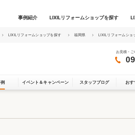
事例紹介
LIXILリフォームショップを探す
L
LIXILリフォームショップを探す
福岡県
LIXILリフォームシ
お見積・ご
09
グ
リビング・居室
寝室
事例
イベント＆
キャンペーン
スタッフブログ
おす
玄関まわり
門まわり
スペース
カースペース
お客さま満足度アンケート
ここちいい
リノベーシ
オール電化
省エネ