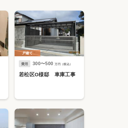
家族の変化
アクセル
戸建て
300〜500
費用
万円（税込）
若松区O様邸 車庫工事