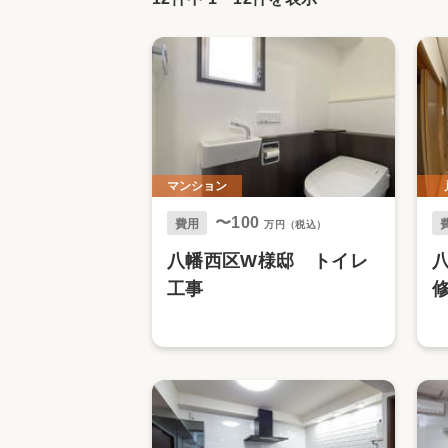
収納
デザイン
趣味を楽しむ
ペットと
リフォームコンシェルジュ®
お客さまの声
マンション
〜100
費用
万円（税込）
中古物件探しから性能向上リフォームを
八幡西区W様邸 トイレ
ストップ
工事