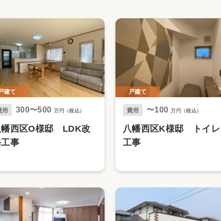
リフォーム
中古リフォーム
古民家再生
暮らす
ライフスタイルコンパス
リフォーム
3Dシミュレーション
リフォームお役立ち情報
戸建て
戸建て
おすすめ情報
300〜500
〜100
費用
費用
万円（税込）
万円（税込）
ワン
八幡西区O様邸 LDK改
八幡西区K様邸 トイレ
修工事
工事