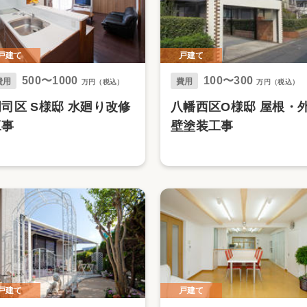
戸建て
戸建て
500〜1000
100〜300
費用
費用
万円（税込）
万円（税込）
司区 S様邸 水廻り改修
八幡西区O様邸 屋根・
工事
壁塗装工事
戸建て
戸建て