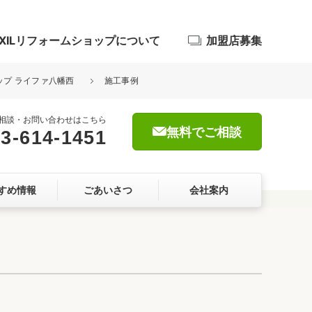
IXILリフォームショップについて
加盟店募集
ョップ ライファ八幡西
施工事例
相談・お問い合わせはこちら
無料でご相談
3-614-1451
浴室
すめ情報
ごあいさつ
会社案内
屋根・外壁
暮らしをつくる、価値・性能向上
ョン
自然素材