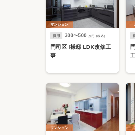
マンション
300〜500
費用
万円（税込）
門司区 I様邸 LDK改修工
門
事
マンション