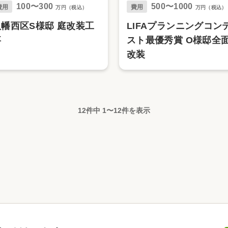
100〜300
500〜1000
費用
費用
万円（税込）
万円（税込）
八幡西区S様邸 庭改装工
LIFAプランニングコン
事
スト最優秀賞 O様邸全
改装
12件中
1
〜
12
件を表示