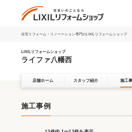
住宅リフォーム・リノベーション専門のLIXILリフォームショップ
リフォーム事例を探す
LIXILリフォームショップについて
LIXILリフォームショップ
ライファ八幡西
キッチン
ダイニン
店舗ホーム
スタッフ紹介
施工
洗面化粧室
トイレ
ベランダ・バルコニー
ガーデン
サービス向上・品質改善の取り組み
施工事例
バリアフリー
耐震補強
12件中
1
〜
12
件を表示