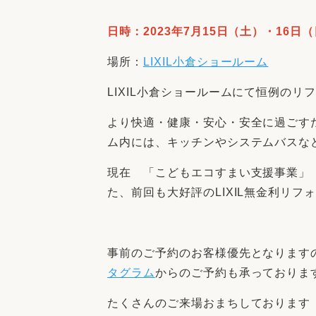
収納
デザイン
趣味を楽しむ
ペットと
日時：2023年7月15日（土）・16日（
リフォームコンシェルジュ®
場所：
LIXIL小倉ショールーム
お客さまの声
LIXIL小倉ショールームにて恒例の
より快適・健康・安心・安全に過ごす
ム内には、キッチンやシステムバスな
現在 「こどもエコすまい支援事業」
中古物件探しから性能向上リフォームを
た、前回も大好評の
LIXIL
無金利リフ
ストップ
事前のご予約のお客様優先となります
タグラム
からのご予約も承っておりま
たくさんのご来場おまちしております