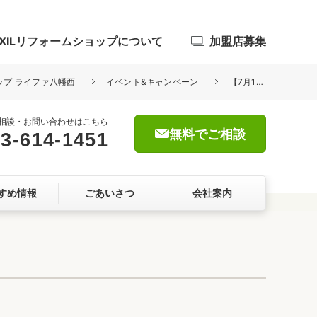
IXILリフォームショップについて
加盟店募集
ョップ ライファ八幡西
イベント&キャンペーン
【7月15日（土）・16日（日）】夏のリフォーム相談会開催
相談・お問い合わせはこちら
無料でご相談
3-614-1451
浴室
すめ情報
ごあいさつ
会社案内
屋根・外壁
暮らしをつくる、価値・性能向上
ョン
自然素材