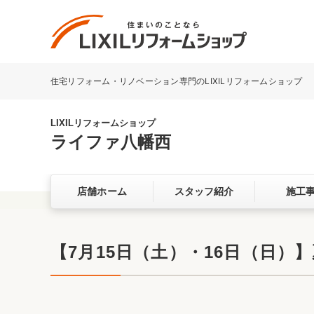
住宅リフォーム・リノベーション専門のLIXILリフォームショップ
リフォーム事例を探す
LIXILリフォームショップについて
LIXILリフォームショップ
ライファ八幡西
キッチン
ダイニン
店舗ホーム
スタッフ紹介
施工
洗面化粧室
トイレ
ベランダ・バルコニー
ガーデン
サービス向上・品質改善の取り組み
【7月15日（土）・16日（日）
バリアフリー
耐震補強