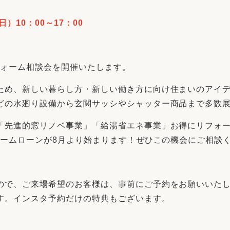
リフォーム
中古リフォーム
古民家再生
暮らす
日）10：00～17：00
ライフスタイルコンパス
リフォーム
3Dシミュレーション
リフォーム相談会を開催いたします。
リフォームお役立ち情報
ため、新しい暮らし方・新しい働き方に向け住まいのアイ
おすすめ情報
どの水廻り設備から玄関サッシやシャッター商品まで多数
「先進的窓リノベ事業」「給湯省エネ事業」お得にリフォ
ワン
ォームローンが
8
月より始まります！ぜひこの機会にご相談
ので、ご来場希望のお客様は、事前にご予約をお願いいた
す。インスタ予約だけの特典もございます。