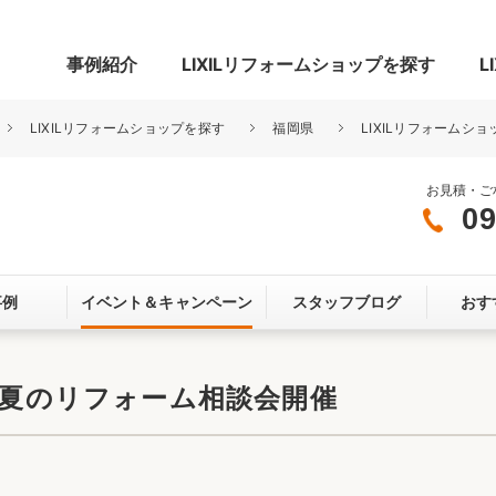
事例紹介
LIXILリフォームショップを探す
L
LIXILリフォームショップを探す
福岡県
LIXILリフォームシ
お見積・ご
09
グ
リビング・居室
寝室
事例
イベント＆
キャンペーン
スタッフブログ
おす
玄関まわり
門まわり
スペース
カースペース
お客さま満足度アンケート
ここちいい
リノベーシ
】夏のリフォーム相談会開催
オール電化
省エネ