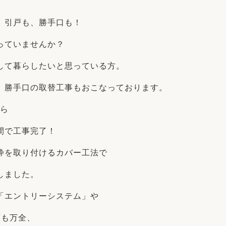
リフォーム
中古リフォーム
古民家再生
暮らす
、引戸も、勝手口も！
ライフスタイルコンパス
リフォーム
っていませんか？
3Dシミュレーション
して暮らしたいと思っている方。
リフォームお役立ち情報
、勝手口の取替工事もおこなっております。
おすすめ情報
なら
ワン
間で工事完了！
枠を取り付けるカバー工法で
しました。
「エントリーシステム」や
策も万全、