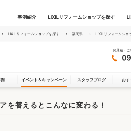
事例紹介
LIXILリフォームショップを探す
L
LIXILリフォームショップを探す
福岡県
LIXILリフォームシ
お見積・ご
09
グ
リビング・居室
寝室
事例
イベント＆
キャンペーン
スタッフブログ
おす
玄関まわり
門まわり
スペース
カースペース
お客さま満足度アンケート
ここちいい
リノベーシ
関ドアを替えるとこんなに変わる！
オール電化
省エネ