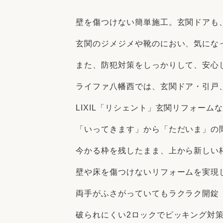
収納
デザイン
趣味を楽しむ
ペットと
壁を傷つけない簡単施工。玄関ドアも
リフォームコンシェルジュ®
玄関のジメジメや靴のにおい、気にな
お客さまの声
また、防犯対策をしっかりして、安心
ライファ八幡西では、玄関ドア・引戸
LIXIL「リシェント」玄関リフォーム
中古物件探しから性能向上リフォームを
「いってきます」から「ただいま」の
ストップ
今かる枠を残したまま、上から新しい
壁や床を傷つけないリフォームを実現
両手がふさがっていてもラクラク開錠
破られにくい2ロックでピッキング対