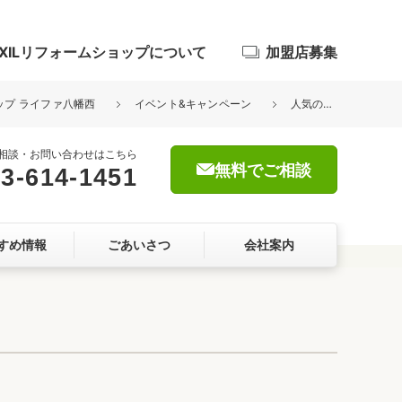
IXILリフォームショップについて
加盟店募集
ョップ ライファ八幡西
イベント&キャンペーン
人気の1day リフォーム！玄関ドアを替えるとこんなに変わる！
相談・お問い合わせはこちら
無料でご相談
3-614-1451
浴室
すめ情報
ごあいさつ
会社案内
屋根・外壁
暮らしをつくる、価値・性能向上
ョン
自然素材