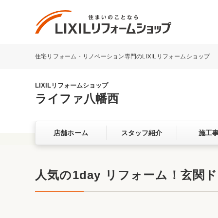
住宅リフォーム・リノベーション専門のLIXILリフォームショップ
リフォーム事例を探す
LIXILリフォームショップについて
LIXILリフォームショップ
ライファ八幡西
キッチン
ダイニン
店舗ホーム
スタッフ紹介
施工
洗面化粧室
トイレ
ベランダ・バルコニー
ガーデン
サービス向上・品質改善の取り組み
人気の1day リフォーム！玄
バリアフリー
耐震補強