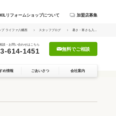
IXILリフォームショップについて
加盟店募集
ョップ ライファ八幡西
スタッフブログ
暑さ・寒さも入る隙なし LIXILの窓ドアリフォーム
相談・お問い合わせはこちら
無料でご相談
3-614-1451
浴室
すめ情報
ごあいさつ
会社案内
屋根・外壁
暮らしをつくる、価値・性能向上
ョン
自然素材