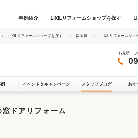
事例紹介
LIXILリフォームショップを探す
L
LIXILリフォームショップを探す
福岡県
LIXILリフォームシ
お見積・ご
09
グ
リビング・居室
寝室
事例
イベント＆
キャンペーン
スタッフブログ
おす
玄関まわり
門まわり
スペース
カースペース
お客さま満足度アンケート
ここちいい
リノベーシ
Lの窓ドアリフォーム
オール電化
省エネ