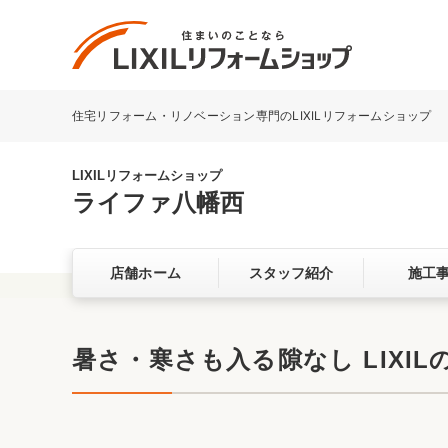
住宅リフォーム・リノベーション専門のLIXILリフォームショップ
リフォーム事例を探す
LIXILリフォームショップについて
LIXILリフォームショップ
ライファ八幡西
キッチン
ダイニン
店舗ホーム
スタッフ紹介
施工
洗面化粧室
トイレ
ベランダ・バルコニー
ガーデン
サービス向上・品質改善の取り組み
暑さ・寒さも入る隙なし LIXI
バリアフリー
耐震補強