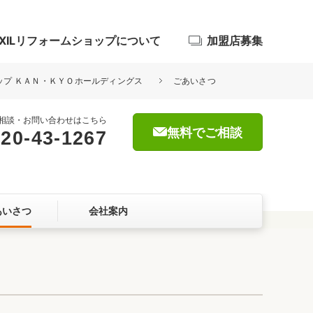
IXILリフォームショップについて
加盟店募集
ョップ ＫＡＮ・ＫＹＯホールディングス
ごあいさつ
相談・お問い合わせはこちら
無料でご相談
20-43-1267
浴室
屋根・外壁
あいさつ
会社案内
暮らしをつくる、価値・性能向上
ョン
自然素材