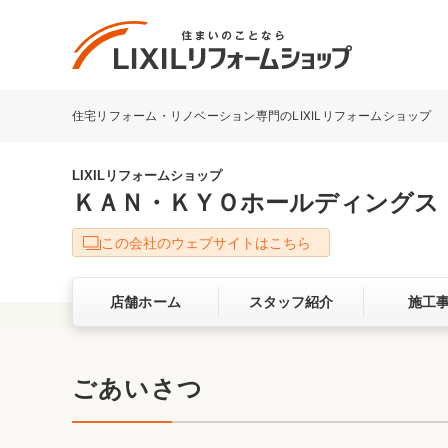
住宅リフォーム・リノベーション専門のLIXILリフォームショップ
リフォーム事例を探す
LIXILリフォームショップについて
LIXILリフォームショップ
ＫＡＮ・ＫＹＯホールディングス
キッチン
ダイニン
この会社のウェブサイトはこちら
洗面化粧室
トイレ
店舗ホーム
スタッフ紹介
施工
ベランダ・バルコニー
ガーデン
サービス向上・品質改善の取り組み
ごあいさつ
バリアフリー
耐震補強