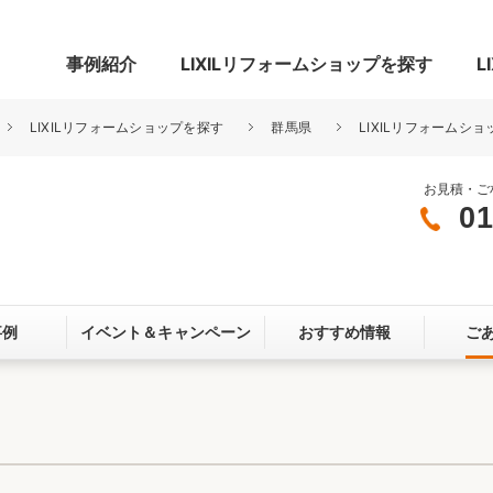
事例紹介
LIXILリフォームショップを探す
L
LIXILリフォームショップを探す
群馬県
LIXILリフォームシ
お見積・ご
01
グ
リビング・居室
寝室
玄関まわり
門まわり
事例
イベント＆
キャンペーン
おすすめ情報
ご
スペース
カースペース
お客さま満足度アンケート
ここちいい
リノベーシ
オール電化
省エネ