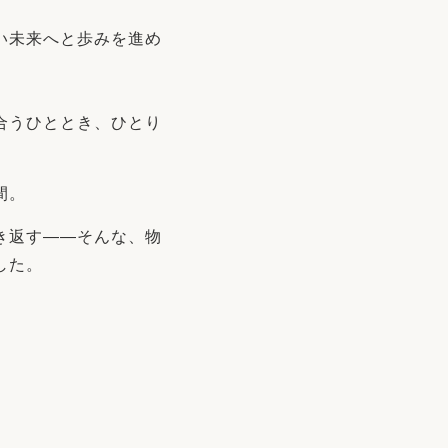
い未来へと歩みを進め
合うひととき、ひとり
間。
き返す——そんな、物
した。