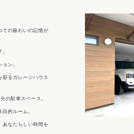
リフォーム
中古リフォーム
古民家再生
暮らす
ライフスタイルコンパス
リフォーム
つての賑わいの記憶が
3Dシミュレーション
リフォームお役立ち情報
す。
おすすめ情報
ション。
ワン
を彩るガレージハウス
台分の駐車スペース。
多目的ルーム。
、あなたらしい時間を