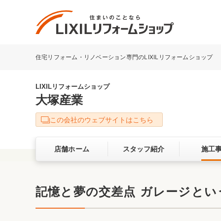
住宅リフォーム・リノベーション専門のLIXILリフォームショップ
リフォーム事例を探す
LIXILリフォームショップについて
LIXILリフォームショップ
大塚産業
キッチン
ダイニン
この会社のウェブサイトはこちら
洗面化粧室
トイレ
店舗ホーム
スタッフ紹介
施工
ベランダ・バルコニー
ガーデン
サービス向上・品質改善の取り組み
記憶と夢の交差点 ガレージとい
バリアフリー
耐震補強