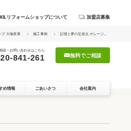
IXILリフォームショップについて
加盟店募集
ップ 大塚産業
施工事例
記憶と夢の交差点 ガレージという名の物語
相談・お問い合わせはこちら
無料でご相談
20-841-261
浴室
屋根・外壁
すめ情報
ごあいさつ
会社案内
暮らしをつくる、価値・性能向上
ョン
自然素材