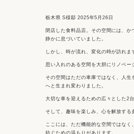
収納
デザイン
趣味を楽しむ
ペットと
栃木県 S様邸 2025年5月26日
リフォームコンシェルジュ®
閉店した食料品店。その空間には、か
お客さまの声
静かに息づいていました。
しかし、時が流れ、変化の時が訪れま
思い入れのある空間を大胆にリノベー
中古物件探しから性能向上リフォームを
その空間はただの車庫ではなく、人生
ストップ
へと生まれ変わりました。
大切な車を迎えるための広々とした2
そして、趣味を楽しみ、心を解放する
ここには、ただ機能的な空間ではなく
紡ぐための温もりがあります。