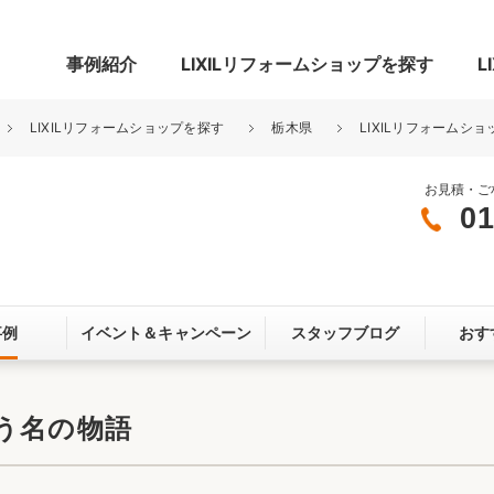
事例紹介
LIXILリフォームショップを探す
L
LIXILリフォームショップを探す
栃木県
LIXILリフォームショ
お見積・ご
01
グ
リビング・居室
寝室
玄関まわり
門まわり
事例
イベント＆
キャンペーン
スタッフブログ
おす
スペース
カースペース
お客さま満足度アンケート
ここちいい
リノベーシ
う名の物語
オール電化
省エネ