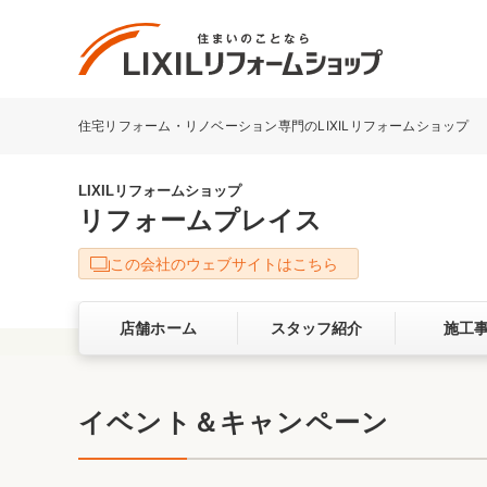
住宅リフォーム・リノベーション専門のLIXILリフォームショップ
リフォーム事例を探す
LIXILリフォームショップについて
LIXILリフォームショップ
リフォームプレイス
キッチン
ダイニン
この会社のウェブサイトはこちら
洗面化粧室
トイレ
店舗ホーム
スタッフ紹介
施工
ベランダ・バルコニー
ガーデン
サービス向上・品質改善の取り組み
イベント＆キャンペーン
バリアフリー
耐震補強