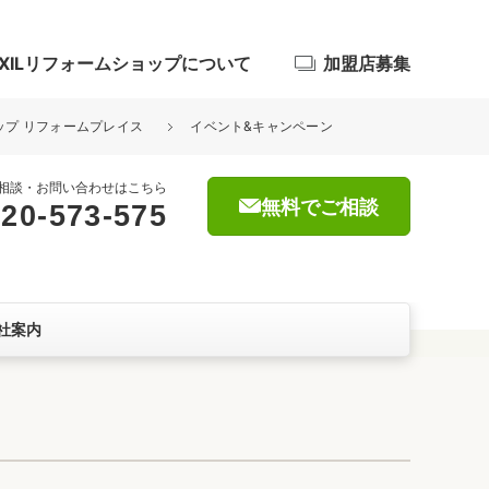
IXILリフォームショップについて
加盟店募集
ョップ リフォームプレイス
イベント&キャンペーン
相談・お問い合わせはこちら
無料でご相談
20-573-575
浴室
屋根・外壁
社案内
暮らしをつくる、価値・性能向上
ョン
自然素材