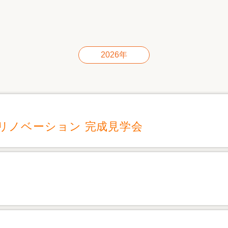
リフォーム
中古リフォーム
古民家再生
暮らす
ライフスタイルコンパス
リフォーム
3Dシミュレーション
2026年
リフォームお役立ち情報
おすすめ情報
リノベーション 完成見学会
ワン