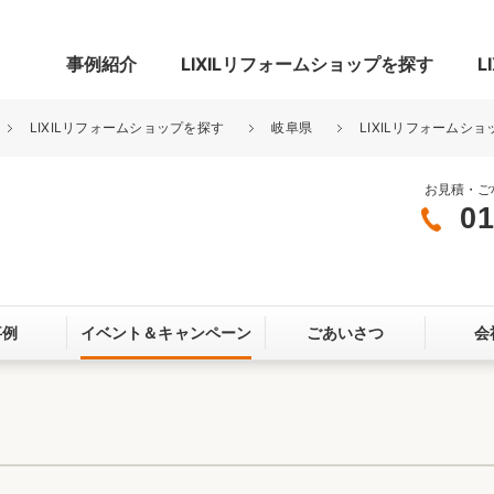
事例紹介
LIXILリフォームショップを探す
L
LIXILリフォームショップを探す
岐阜県
LIXILリフォームシ
お見積・ご
01
グ
リビング・居室
寝室
玄関まわり
門まわり
事例
イベント＆
キャンペーン
ごあいさつ
会
スペース
カースペース
お客さま満足度アンケート
ここちいい
リノベーシ
オール電化
省エネ