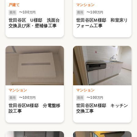
戸建て
マンション
〜100
〜100
費用
万円
費用
万円
世田谷区 U様邸 洗面台
世田谷区M様邸 和室床リ
交換及び床・壁補修工事
フォーム工事
マンション
マンション
〜100
〜100
費用
万円
費用
万円
世田谷区M様邸 分電盤移
世田谷区M様邸 キッチン
設工事
交換工事