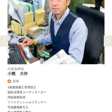
Previous
Next
代表取締役
小熊 大作
資格
1級建築施工管理技士
福祉住環境コーディネーター
増改築相談員
ファイナンシャルプランナー
宅地建物取引士