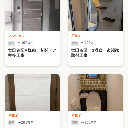
マンション
戸建て
〜100
〜100
費用
万円
費用
万円
世田谷区M様邸 玄関ドア
世田谷区 S様邸 玄関鏡
交換工事
取付工事
戸建て
戸建て
〜100
〜100
費用
万円
費用
万円