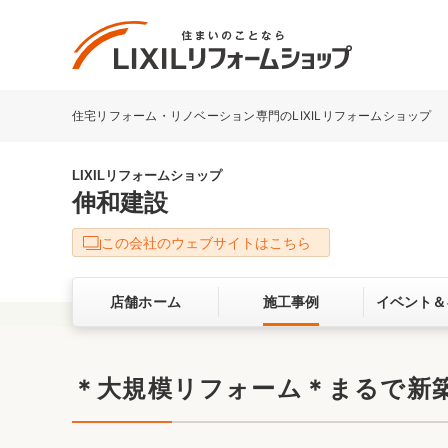
住宅リフォーム・リノベーション専門のLIXILリフォームショップ
リフォーム事例を探す
LIXILリフォームショップについて
LIXILリフォームショップ
伸和建設
キッチン
ダイニン
この会社のウェブサイトはこちら
洗面化粧室
トイレ
店舗ホーム
施工事例
イベント＆
ベランダ・バルコニー
ガーデン
サービス向上・品質改善の取り組み
＊大規模リフォーム＊まるで新
バリアフリー
耐震補強