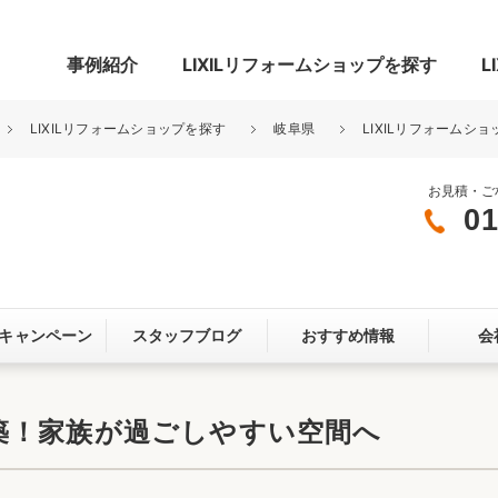
事例紹介
LIXILリフォームショップを探す
L
LIXILリフォームショップを探す
岐阜県
LIXILリフォームショ
お見積・ご
01
グ
リビング・居室
寝室
玄関まわり
門まわり
キャンペーン
スタッフブログ
おすすめ情報
会
スペース
カースペース
お客さま満足度アンケート
ここちいい
リノベーシ
築！家族が過ごしやすい空間へ
オール電化
省エネ