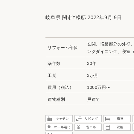
収納
デザイン
趣味を楽しむ
ペットと
岐阜県 関市Y様邸 2022年9月 9日
リフォームコンシェルジュ®
お客さまの声
玄関、増築部分の外壁
リフォーム部位
ングダイニング、寝室（
築年数
30年
工期
3か月
中古物件探しから性能向上リフォームを
ストップ
費用（税込）
1000万円〜
建物種別
戸建て