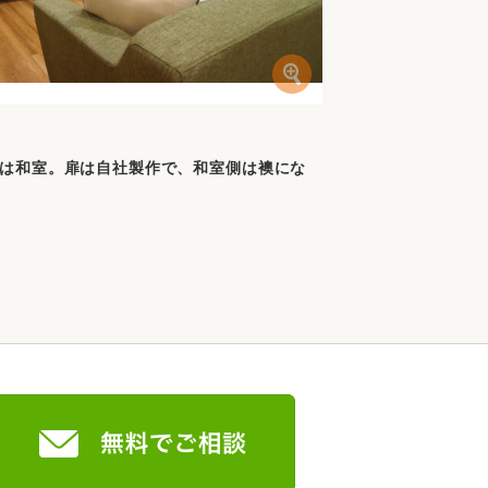
は和室。扉は自社製作で、和室側は襖にな