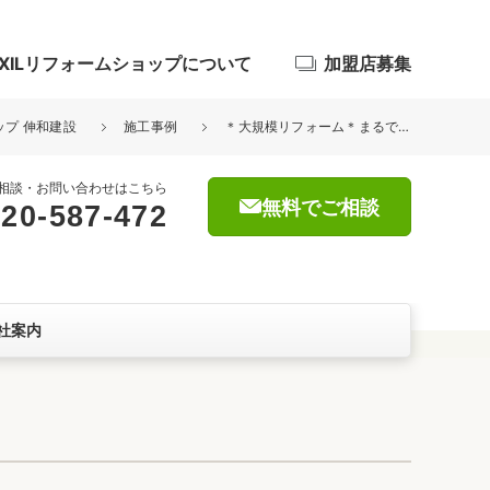
IXILリフォームショップについて
加盟店募集
ップ 伸和建設
施工事例
＊大規模リフォーム＊まるで新築！家族が過ごしやすい空間へ
相談・お問い合わせはこちら
無料でご相談
20-587-472
浴室
屋根・外壁
社案内
暮らしをつくる、価値・性能向上
ョン
自然素材