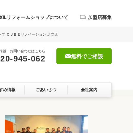
IXILリフォームショップについて
加盟店募集
ョップ ＣＵＢＥリノベーション 足立店
相談・お問い合わせはこちら
無料でご相談
20-945-062
浴室
屋根・外壁
すめ情報
ごあいさつ
会社案内
暮らしをつくる、価値・性能向上
ョン
自然素材