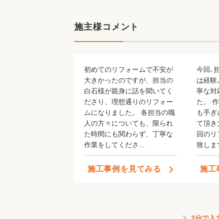
施主様コメント
初めてのリフォームで不安が
今回､
大きかったのですが、担当の
は経験
白石様が親身に話を聞いてく
寧な対
YouTube始めました！チャンネル
ださり、理想通りのリフォー
た。 
ムになりました。 各担当の職
も手ぎ
人の方々についても、限られ
て頂き
た時間にも関わらず、丁寧な
回のリ
作業をしてくださ...
致しま
施工事例を見てみる
施工
YouTube始めました！チャンネル
＼ 2分で