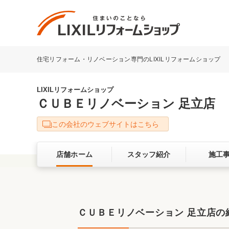
住宅リフォーム・リノベーション専門のLIXILリフォームショップ
リフォーム事例を探す
LIXILリフォームショップについて
LIXILリフォームショップ
ＣＵＢＥリノベーション 足立店
キッチン
ダイニン
この会社のウェブサイトはこちら
洗面化粧室
トイレ
店舗ホーム
スタッフ紹介
施工
ベランダ・バルコニー
ガーデン
サービス向上・品質改善の取り組み
ＣＵＢＥリノベーション 足立店の
バリアフリー
耐震補強