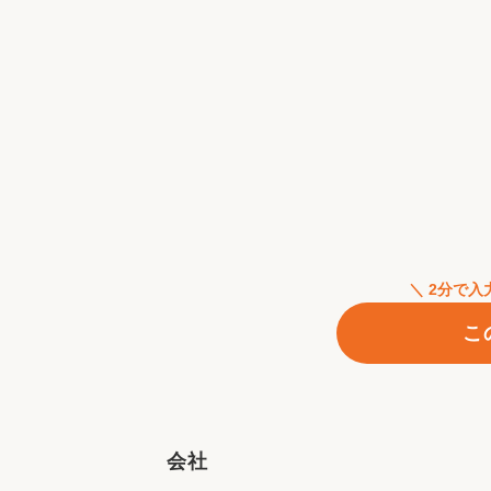
＼ 2分で
こ
会社