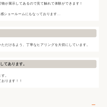
リフォームしたことで、その後の人生がかわったという嬉
実物が展示してあるので見て触れて体験ができます！
ために我々はお客様のお悩みやご要望を丁寧におうかがい
第一に考えてリフォームいたします。
体感ショールームにもなっております...
いただけるよう、丁寧なヒアリングを大切にしています。
してあります。
ます。
ております！！