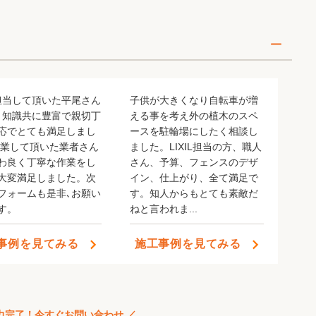
担当して頂いた平尾さん
子供が大きくなり自転車が増
､知識共に豊富で親切丁
える事を考え外の植木のスペ
応でとても満足しまし
ースを駐輪場にしたく相談し
登録、高評価よろしくお願いします！
作業して頂いた業者さん
ました。LIXIL担当の方、職人
わ良く丁寧な作業をし
さん、予算、フェンスのデザ
大変満足しました。次
イン、仕上がり、全て満足で
フォームも是非､お願い
す。知人からもとても素敵だ
す。
ねと言われま...
事例を見てみる
施工事例を見てみる
登録、高評価よろしくお願いします！
入力完了！今すぐお問い合わせ ／