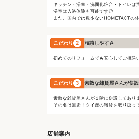
出店させていただきました。お住まいを
キッチン・浴室・洗面化粧台・トイレは
しいお言葉を度々頂戴いたします。その
浴室は入浴体験も可能です◎
し、お客様に『満足』いただけることを
また、国内では数少ないHOMETACTの
こだわり
2
相談しやすさ
初めてのリフォームでも安心してご相談
こだわり
3
素敵な雑貨屋さんが併設
素敵な雑貨屋さんが１階に併設してあり
その名は無垢！タイ産の雑貨を取り扱っ
店舗案内