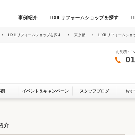
事例紹介
LIXILリフォームショップを探す
L
LIXILリフォームショップを探す
東京都
LIXILリフォームシ
お見積・ご
01
グ
リビング・居室
寝室
玄関まわり
門まわり
事例
イベント＆
キャンペーン
スタッフブログ
おす
スペース
カースペース
お客さま満足度アンケート
ここちいい
リノベーシ
紹介
オール電化
省エネ