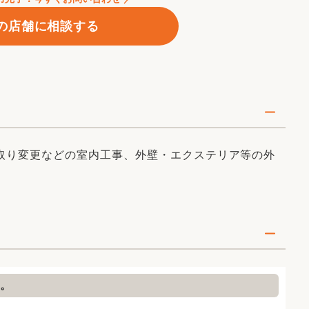
楽しいダンス動画などUP中♪
の店舗に相談する
工事例等を積極的に発信しています！
取り変更などの室内工事、外壁・エクステリア等の外
合わせ！イベントなど情報がすぐわかる！
。
験型ショールームを併設した店舗として、東京都足立区に