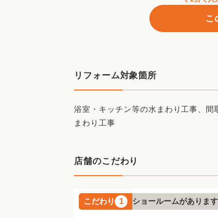
TikTokもはじめました！施工事例や
こ
リフォーム対象箇所
Instagramではイベント情報や施
是非ご覧下さい♫
浴室・キッチン等の水まわり工事、間
まわり工事
店舗のこだわり
公式LINEはじめました♪簡単お問い
友達追加お願いします！
こだわり
1
ショールームがあります
千葉、埼玉、神奈川と出店し、この度体