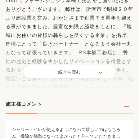
LIXILリフォームショップ本橋工務店をご覧いただき
ありがとうございます。 弊社は、所沢市で昭和２０年
より建設業を営み、おかげさまで創業７５周年を迎え
る事ができました。豊富な知識と経験をもとに、『地
域にお住いの皆様の暮らしを良くする企業』を掲げ、
皆様にとって「良きパートナー」となるよう会社一丸
となって頑張っていきます。 LRS本橋工務店は、弊
社の歴史と経験を生かしたリノベーションを得意とす
るお店ではありますが、小中規模リフォーム工事も、
続きを読む
幅広いご提案をしております。 地元所沢で７５年、伝
統と信頼施工の総合建築業。リノベーションからリフ
ォーム、新築まで適正価格、責任施工をお約束いたし
施主様コメント
ます。リモート相談にも対応しておりますので、お気
軽にメール・お電話でお問い合わせください。
シャワートイレが使えるようになって嬉しいのはもちろ
ん、掃除が簡単になってよかったと仰っていただきまし