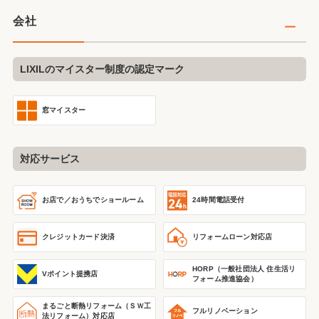
会社
LIXILのマイスター制度の認定マーク
窓マイスター
対応サービス
24時間電話受付
お店で／おうちで
ショールーム
クレジットカード決済
リフォームローン対応店
HORP（一般社団法人 住生活リ
Vポイント提携店
フォーム推進協会）
まるごと断熱リフォーム
（ＳＷ工
フルリノベーション
法リフォーム）
対応店