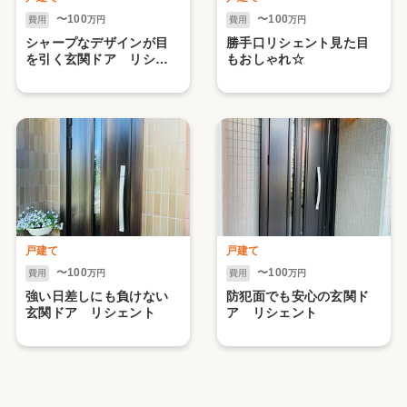
〜100
〜100
費用
万円
費用
万円
シャープなデザインが目
勝手口リシェント見た目
を引く玄関ドア リシェ
もおしゃれ☆
ント
戸建て
戸建て
〜100
〜100
費用
万円
費用
万円
強い日差しにも負けない
防犯面でも安心の玄関ド
玄関ドア リシェント
ア リシェント