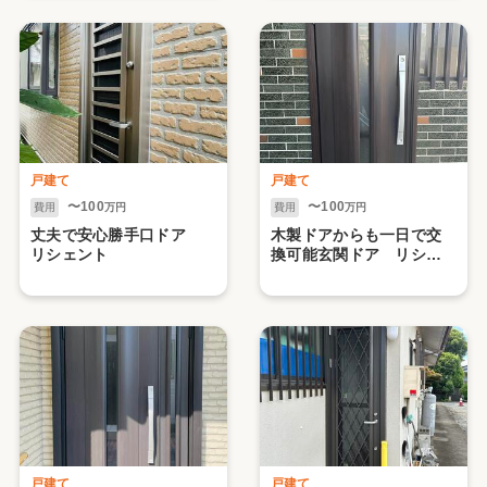
戸建て
戸建て
〜100
〜100
費用
万円
費用
万円
丈夫で安心勝手口ドア
木製ドアからも一日で交
リシェント
換可能玄関ドア リシェ
ント
戸建て
戸建て