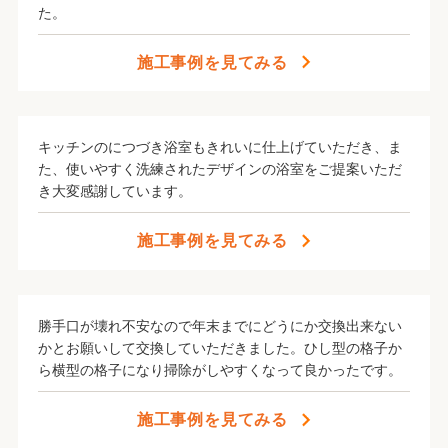
#おうち時間を幸せに
た。
『いつも』を、いかに“快適・健康・安心・安全”に過
ごしていくか。LIXILリフォームショップ 本橋工務店
施工事例を見てみる
は、『新しい暮らし方・新しい働き方』に向けた
リフォームアイデアをご提案いたします。
キッチンのにつづき浴室もきれいに仕上げていただき、ま
た、使いやすく洗練されたデザインの浴室をご提案いただ
き大変感謝しています。
施工事例を見てみる
勝手口が壊れ不安なので年末までにどうにか交換出来ない
かとお願いして交換していただきました。ひし型の格子か
ら横型の格子になり掃除がしやすくなって良かったです。
施工事例を見てみる