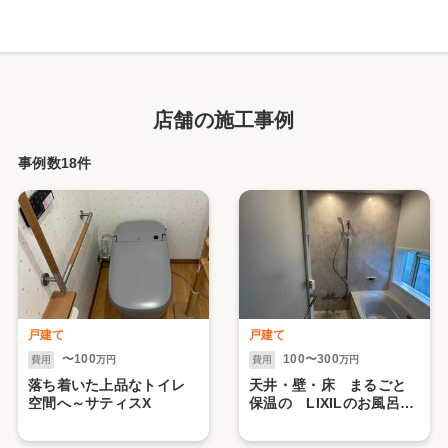
店舗の施工事例
事例数18件
戸建て
戸建て
〜100
100〜300
費用
万円
費用
万円
落ち着いた上品なトイレ
天井・壁・床 まるごと
空間へ～サティスX
保温の LIXILのお風呂
スパージュBX