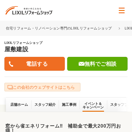
住宅リフォーム・リノベーション専門のLIXILリフォームショップ
LI
LIXILリフォームショップ
屋敷建設
無料でご相談
この会社のウェブサイトはこちら
イベント＆
店舗ホーム
スタッフ紹介
施工事例
スタッフブロ
キャンペーン
窓から省エネリフォーム‼ 補助金で最大200万円お
得！