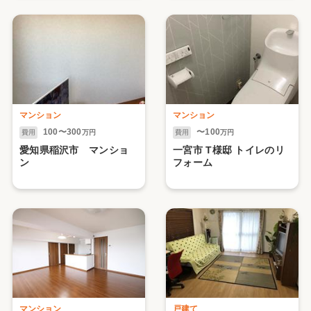
マンション
マンション
100〜300
〜100
費用
万円
費用
万円
愛知県稲沢市 マンショ
一宮市 T様邸 トイレのリ
ン
フォーム
マンション
戸建て