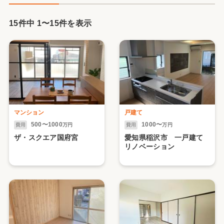
15件中
1
〜
15
件を表示
マンション
戸建て
500〜1000
1000〜
費用
万円
費用
万円
ザ・スクエア国府宮
愛知県稲沢市 一戸建て
リノベーション