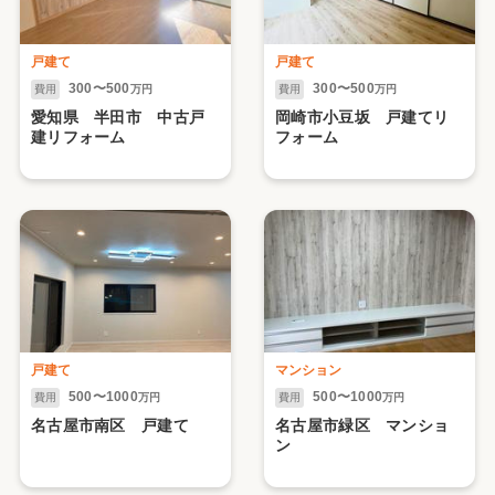
戸建て
戸建て
300〜500
300〜500
費用
万円
費用
万円
愛知県 半田市 中古戸
岡崎市小豆坂 戸建てリ
建リフォーム
フォーム
戸建て
マンション
500〜1000
500〜1000
費用
万円
費用
万円
名古屋市南区 戸建て
名古屋市緑区 マンショ
ン