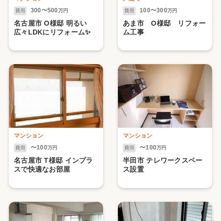
300〜500
100〜300
費用
万円
費用
万円
名古屋市 O様邸 明るい
あま市 O様邸 リフォー
広々LDKにリフォーム✨
ム工事
マンション
マンション
〜100
〜100
費用
万円
費用
万円
名古屋市 T様邸 インプラ
半田市 テレワークスペー
スで快適なお部屋
ス設置