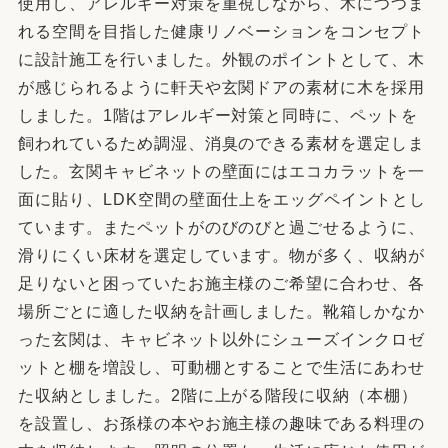
使用し、アレルギー対策を重視しながら、木につつま
れる空間を目指した健康リノベーションをコンセプト
に設計施工を行いました。外観のポイントとして、木
が感じられるように軒天や玄関ドアの素材に木を採用
しました。1階はアレルギー対策と同時に、ペットを
飼われているため調湿、消臭のできる素材を選定しま
した。玄関キャビネットの壁面にはエコカラットを一
面に貼り、LDK空間の壁面仕上をエッグペイントとし
ています。またペットがのびのびと過ごせるように、
滑りにくい床材を選定しています。物が多く、収納が
足りないと困っていたお施主様のご希望に合わせ、各
場所ごとに適した収納を計画しました。靴箱しかなか
った玄関は、キャビネット以外にシューズインクロゼ
ットと棚を増設し、可動棚とすることで生活にあわせ
た収納としました。2階に上がる階段に収納（本棚）
を設置し、お孫様の本やお施主様の趣味である料理の