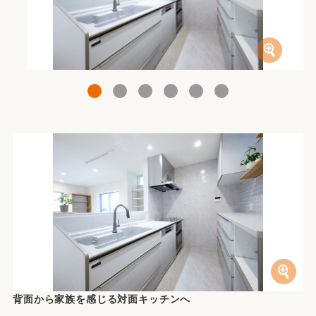
1
2
3
4
5
6
背面から家族を感じる対面キッチンへ