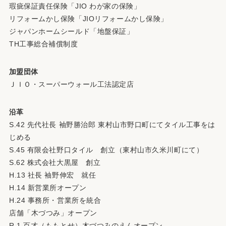
瑕疵保証責任保険「JIO わが家の保険」
リフォームかし保険「JIOリフォームかし保険」
ジャパンホームシールド「地盤保証」
TH工事総合補償制度
加盟団体
ＪＩＯ・スーパーウォール工法認定店
沿革
S.42 先代社長 袖野勝治郎 東村山市野口町にてタイル工事をは
じめる
S.45 有限会社野口タイル 創立（東村山市久米川町にて）
S.62 株式会社大黒屋 創立
H.13 社長 袖野伸宏 就任
H.14 新営業所オープン
H.24 事務所・営業所を統合
店舗「木づつみ」オープン
R.1 百才（ももとせ）木づつみのえんオープン