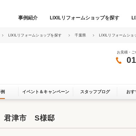
事例紹介
LIXILリフォームショップを探す
L
LIXILリフォームショップを探す
千葉県
LIXILリフォームシ
お見積・ご
01
グ
リビング・居室
寝室
玄関まわり
門まわり
事例
イベント＆
キャンペーン
スタッフブログ
おす
スペース
カースペース
お客さま満足度アンケート
ここちいい
リノベーシ
 君津市 S様邸
オール電化
省エネ