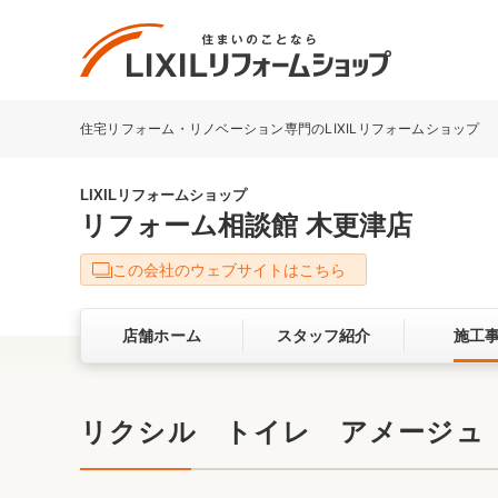
住宅リフォーム・リノベーション専門のLIXILリフォームショップ
リフォーム事例を探す
LIXILリフォームショップについて
LIXILリフォームショップ
リフォーム相談館 木更津店
キッチン
ダイニン
この会社のウェブサイトはこちら
洗面化粧室
トイレ
店舗ホーム
スタッフ紹介
施工
ベランダ・バルコニー
ガーデン
サービス向上・品質改善の取り組み
リクシル トイレ アメージュ
バリアフリー
耐震補強