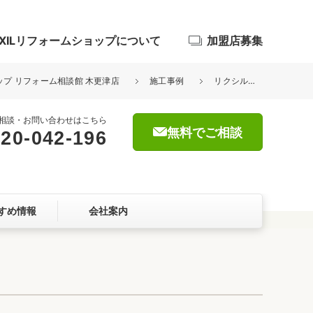
IXILリフォームショップについて
加盟店募集
ョップ リフォーム相談館 木更津店
施工事例
リクシル トイレ アメージュ 君津市 S様邸
相談・お問い合わせはこちら
無料でご相談
20-042-196
浴室
屋根・外壁
すめ情報
会社案内
暮らしをつくる、価値・性能向上
ョン
自然素材