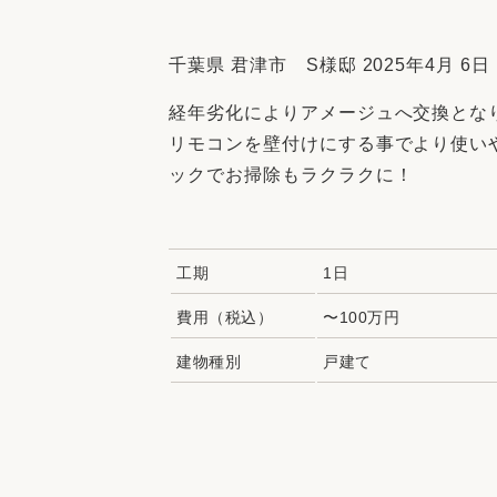
収納
デザイン
趣味を楽しむ
ペットと
千葉県 君津市 S様邸 2025年4月 6日
リフォームコンシェルジュ®
経年劣化によりアメージュへ交換とな
お客さまの声
リモコンを壁付けにする事でより使い
ックでお掃除もラクラクに！
工期
1日
中古物件探しから性能向上リフォームを
ストップ
費用（税込）
〜100万円
建物種別
戸建て