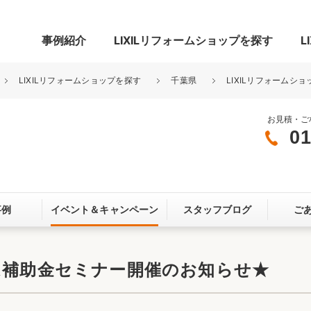
事例紹介
LIXILリフォームショップを探す
L
LIXILリフォームショップを探す
千葉県
LIXILリフォームシ
お見積・ご
01
グ
リビング・居室
寝室
玄関まわり
門まわり
事例
イベント＆
キャンペーン
スタッフブログ
ご
スペース
カースペース
お客さま満足度アンケート
ここちいい
リノベーシ
ム補助金セミナー開催のお知らせ★
オール電化
省エネ