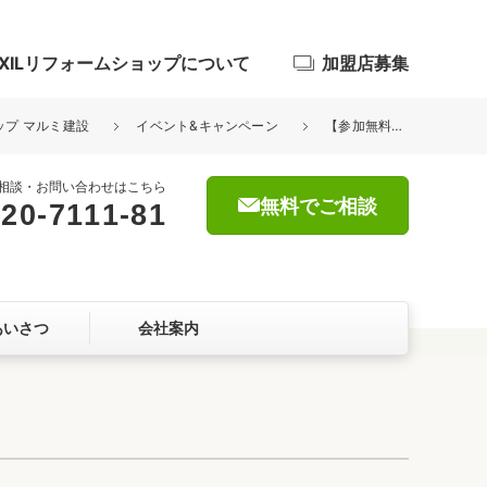
IXILリフォームショップについて
加盟店募集
ョップ マルミ建設
イベント&キャンペーン
【参加無料】★第5回 リフォーム補助金セミナー開催のお知らせ★
相談・お問い合わせはこちら
無料でご相談
20-7111-81
浴室
屋根・外壁
あいさつ
会社案内
暮らしをつくる、価値・性能向上
ョン
自然素材