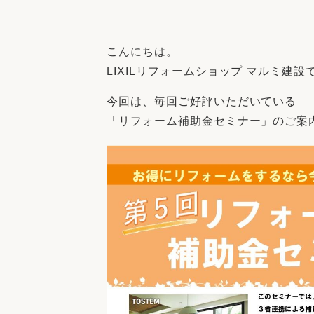
収納
デザイン
趣味を楽しむ
ペットと
こんにちは。
リフォームコンシェルジュ®
LIXILリフォームショップ マルミ建設
お客さまの声
今回は、毎回ご好評いただいている
「リフォーム補助金セミナー」のご案
中古物件探しから性能向上リフォームを
ストップ