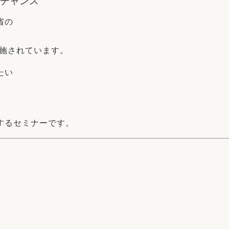
がチャンス
省の
実施されています。
たい
するセミナーです。