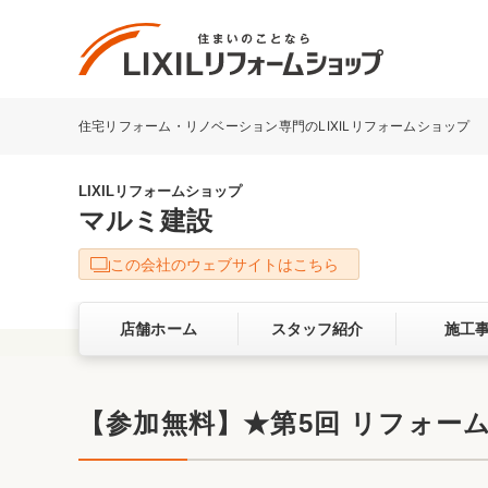
住宅リフォーム・リノベーション専門のLIXILリフォームショップ
リフォーム事例を探す
LIXILリフォームショップについて
LIXILリフォームショップ
マルミ建設
キッチン
ダイニン
この会社のウェブサイトはこちら
洗面化粧室
トイレ
店舗ホーム
スタッフ紹介
施工
ベランダ・バルコニー
ガーデン
サービス向上・品質改善の取り組み
【参加無料】★第5回 リフォー
バリアフリー
耐震補強