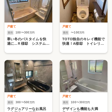
戸建て
戸建て
100〜300
〜100
費用
万円
費用
万円
寒い冬のバスタイムを快
TOTO独自のキレイ機能で
適に...Ｒ様邸 システムバ
快適！A様邸 トイレリフ
ス工事
ォーム工事
戸建て
戸建て
300〜500
100〜300
費用
万円
費用
万円
ラグジュアリーなお風呂
デザインも機能も大満