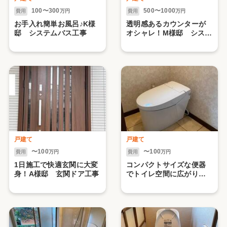
100〜300
500〜1000
費用
万円
費用
万円
お手入れ簡単お風呂♪K様
透明感あるカウンターが
邸 システムバス工事
オシャレ！M様邸 システ
ムキッチン工事
戸建て
戸建て
〜100
〜100
費用
万円
費用
万円
1日施工で快適玄関に大変
コンパクトサイズな便器
身！A様邸 玄関ドア工事
でトイレ空間に広がり
を...R様邸 便器取替工事