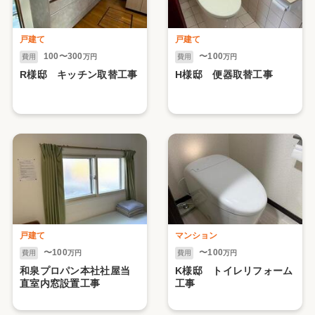
戸建て
戸建て
100〜300
〜100
費用
万円
費用
万円
R様邸 キッチン取替工事
H様邸 便器取替工事
戸建て
マンション
〜100
〜100
費用
万円
費用
万円
和泉プロパン本社社屋当
K様邸 トイレリフォーム
直室内窓設置工事
工事