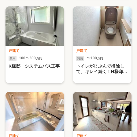
戸建て
戸建て
100〜300
〜100
費用
万円
費用
万円
K様邸 システムバス工事
トイレがじぶんで掃除し
て、キレイ続く！H様邸
トイレリフォーム工事
戸建て
戸建て