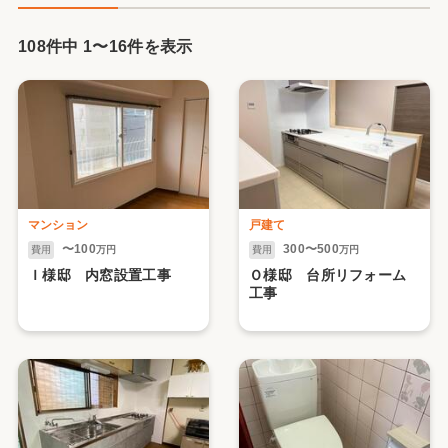
108件中
1
〜
16
件を表示
マンション
戸建て
〜100
300〜500
費用
万円
費用
万円
Ｉ様邸 内窓設置工事
Ｏ様邸 台所リフォーム
工事