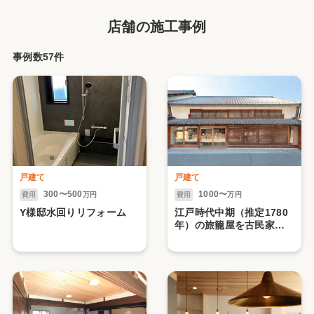
店舗の施工事例
事例数57件
戸建て
戸建て
300〜500
1000〜
費用
万円
費用
万円
Y様邸水回りリフォーム
江戸時代中期（推定1780
年）の旅籠屋を古民家リ
ノベーション！