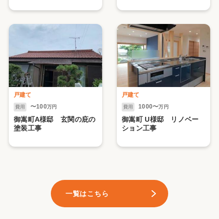
ョン
雨風防止庇（ひさし）！
戸建て
戸建て
〜100
1000〜
費用
万円
費用
万円
御嵩町A様邸 玄関の庇の
御嵩町 U様邸 リノベー
塗装工事
ション工事
一覧はこちら