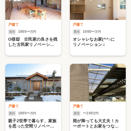
戸建て
戸建て
1000〜
1000〜
費用
万円
費用
万円
O様邸 古民家の良さを残
オシャレなお家(^^♪に
した古民家リノベーショ
リノベーション♫
ン
戸建て
戸建て
1000〜
〜100
費用
万円
費用
万円
親子2世帯で暮らす、家族
雨が降っても大丈夫！カ
を思った空間リノベーシ
ーポートとお家をつなぐ