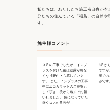
収納
デザイン
私たちは、わたしたち施工者自身が本
趣味を楽しむ
ペットと
分たちの住んでいる「福島」の自然や
リフォームコンシェルジュ®
す。
お客さまの声
施主様コメント
中古物件探しから性能向上リフォームを
３月の工事でしたが、インプ
3月か
ストップ
ラスを付けた後は結露が略な
ですが
くなり暖かさも感じていま
家での
す。 また、インプラスの工事
みです
中にエコカラットのご提案も
して頂き、後から追加でお願
いしました。 気になっていた
壁クロスの亀裂が...