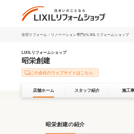
住宅リフォーム・リノベーション専門のLIXILリフォームショップ
リフォーム事例を探す
LIXILリフォームショップについて
LIXILリフォームショップ
昭栄創建
キッチン
ダイニン
この会社のウェブサイトはこちら
洗面化粧室
トイレ
店舗ホーム
スタッフ紹介
施工
ベランダ・バルコニー
ガーデン
サービス向上・品質改善の取り組み
昭栄創建の紹介
バリアフリー
耐震補強