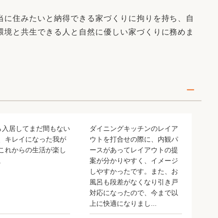
リフォーム
中古リフォーム
古民家再生
当に住みたいと納得できる家づくりに拘りを持ち、自
暮らす
環境と共生できる人と自然に優しい家づくりに務めま
ライフスタイルコンパス
リフォーム
3Dシミュレーション
リフォームお役立ち情報
おすすめ情報
ワン
ら入居してまだ間もない
ダイニングキッチンのレイア
、キレイになった我が
ウトを打合せの際に、内観パ
これからの生活が楽し
ースがあってレイアウトの提
。
案が分かりやすく、イメージ
しやすかったです。また、お
風呂も段差がなくなり引き戸
対応になったので、今まで以
上に快適になりまし...