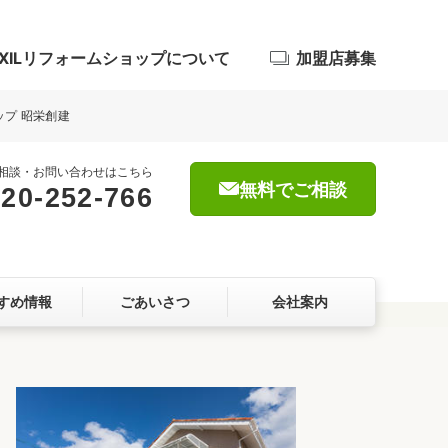
IXILリフォームショップについて
加盟店募集
ップ 昭栄創建
相談・お問い合わせはこちら
無料でご相談
20-252-766
浴室
屋根・外壁
すめ情報
ごあいさつ
会社案内
暮らしをつくる、価値・性能向上
ョン
自然素材