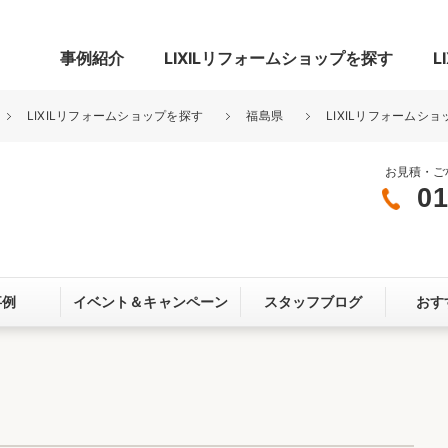
事例紹介
LIXILリフォームショップを探す
L
LIXILリフォームショップを探す
福島県
LIXILリフォームショ
お見積・ご
01
グ
リビング・居室
寝室
玄関まわり
門まわり
事例
イベント＆
キャンペーン
スタッフブログ
おす
スペース
カースペース
お客さま満足度アンケート
ここちいい
リノベーシ
オール電化
省エネ