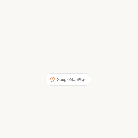
GoogleMap表示