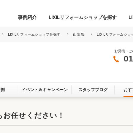
事例紹介
LIXILリフォームショップを探す
L
LIXILリフォームショップを探す
山梨県
LIXILリフォームショ
お見積・ご
01
グ
リビング・居室
寝室
玄関まわり
門まわり
事例
イベント＆
キャンペーン
スタッフブログ
おす
スペース
カースペース
お客さま満足度アンケート
ここちいい
リノベーシ
もお任せください！
オール電化
省エネ