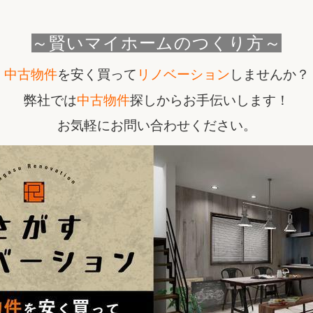
リフォーム
中古リフォーム
古民家再生
暮らす
～賢いマイホームのつくり方～
ライフスタイルコンパス
リフォーム
中古物件
を安く買って
リノベーション
しませんか？
3Dシミュレーション
弊社では
中古物件
探しからお手伝いします！
リフォームお役立ち情報
お気軽にお問い合わせください。
おすすめ情報
ワン