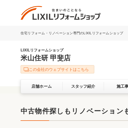
住宅リフォーム・リノベーション専門のLIXILリフォームショップ
リフォーム事例を探す
LIXILリフォームショップについて
LIXILリフォームショップ
米山住研 甲斐店
キッチン
ダイニン
この会社のウェブサイトはこちら
洗面化粧室
トイレ
店舗ホーム
スタッフ紹介
施工
ベランダ・バルコニー
ガーデン
サービス向上・品質改善の取り組み
中古物件探しもリノベーション
バリアフリー
耐震補強