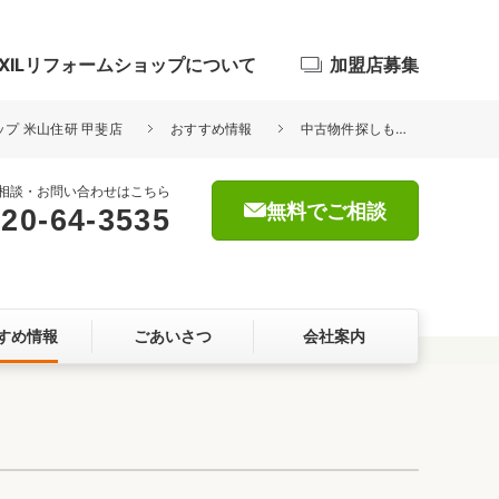
IXILリフォームショップについて
加盟店募集
ップ 米山住研 甲斐店
おすすめ情報
中古物件探しもリノベーションもお任せください！
相談・お問い合わせはこちら
無料でご相談
20-64-3535
浴室
屋根・外壁
すめ情報
ごあいさつ
会社案内
暮らしをつくる、価値・性能向上
ョン
自然素材