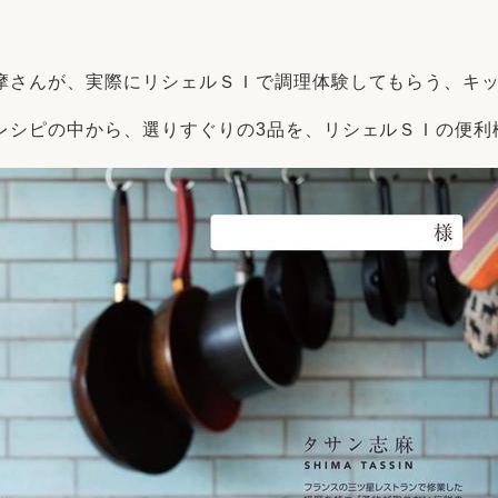
リフォーム
中古リフォーム
古民家再生
暮らす
摩さんが、実際にリシェルＳＩで調理体験してもらう、キ
ライフスタイルコンパス
リフォーム
3Dシミュレーション
レシピの中から、選りすぐりの3品を、リシェルＳＩの便利
リフォームお役立ち情報
おすすめ情報
ワン