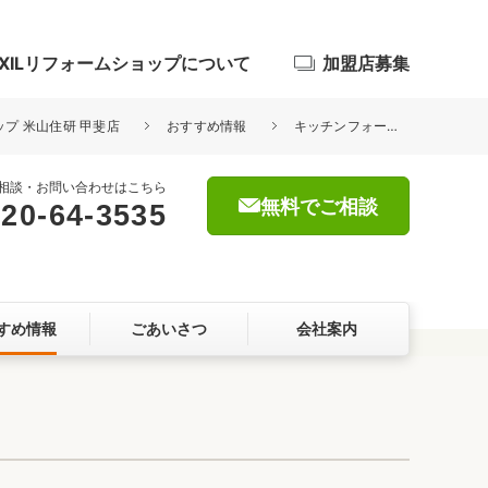
IXILリフォームショップについて
加盟店募集
ップ 米山住研 甲斐店
おすすめ情報
キッチンフォーラムに伝説の家政婦 タサン志麻さん登場
相談・お問い合わせはこちら
無料でご相談
20-64-3535
浴室
屋根・外壁
すめ情報
ごあいさつ
会社案内
暮らしをつくる、価値・性能向上
ョン
自然素材