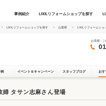
事例紹介
LIXILリフォームショップを探す
L
LIXILリフォームショップを探す
山梨県
LIXILリフォームショ
お見積・ご
01
グ
リビング・居室
寝室
玄関まわり
門まわり
事例
イベント＆
キャンペーン
スタッフブログ
おす
スペース
カースペース
お客さま満足度アンケート
ここちいい
リノベーシ
政婦 タサン志麻さん登場
オール電化
省エネ