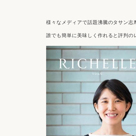
収納
デザイン
趣味を楽しむ
ペットと
様々なメディアで話題沸騰のタサン志
リフォームコンシェルジュ®
お客さまの声
誰でも簡単に美味しく作れると評判の
中古物件探しから性能向上リフォームを
ストップ