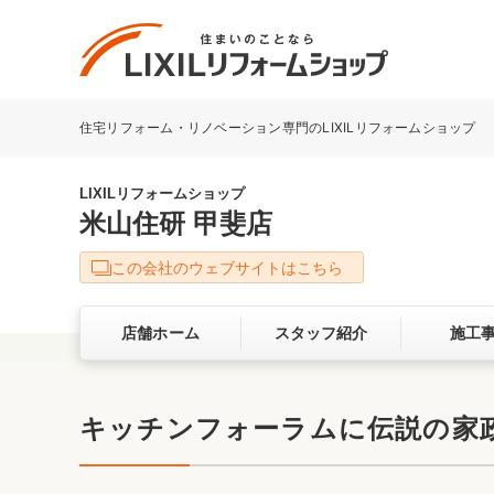
住宅リフォーム・リノベーション専門のLIXILリフォームショップ
リフォーム事例を探す
LIXILリフォームショップについて
LIXILリフォームショップ
米山住研 甲斐店
キッチン
ダイニン
この会社のウェブサイトはこちら
洗面化粧室
トイレ
店舗ホーム
スタッフ紹介
施工
ベランダ・バルコニー
ガーデン
サービス向上・品質改善の取り組み
キッチンフォーラムに伝説の家
バリアフリー
耐震補強