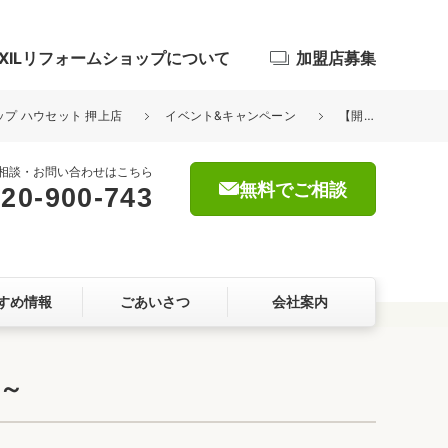
IXILリフォームショップについて
加盟店募集
ョップ ハウセット 押上店
イベント&キャンペーン
【開催終了！】夏休みイベント ～ぼくも、私もリフォームプランナー～
相談・お問い合わせはこちら
無料でご相談
20-900-743
浴室
屋根・外壁
すめ情報
ごあいさつ
会社案内
暮らしをつくる、価値・性能向上
ョン
～
自然素材