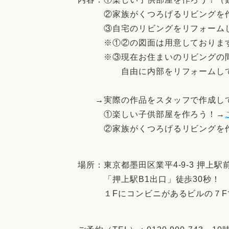
②家族がくつろげるリビングを作
③自宅のリビングをリフォームし
※①②の図面は用意しておりま
※③現在お住まいのリビングの間
自由に内部をリフォームして
→実際の作品をスタッフで作成し
①楽しい子供部屋を作ろう！→
②家族がくつろげるリビングを作
場所：東京都墨田区業平4-9-3 押上
「押上駅B1出口」徒歩30秒！
１Fにコンビニがあるビルの７F