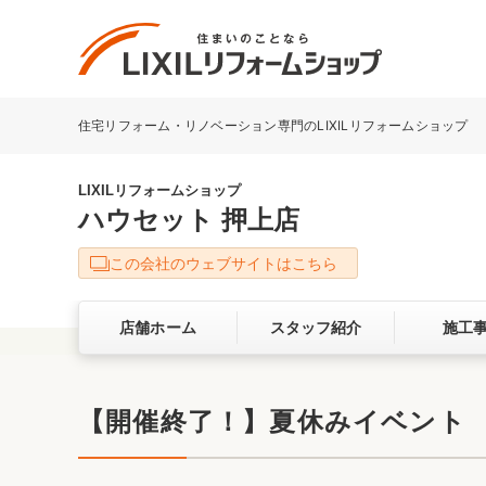
住宅リフォーム・リノベーション専門のLIXILリフォームショップ
リフォーム事例を探す
LIXILリフォームショップについて
LIXILリフォームショップ
ハウセット 押上店
キッチン
ダイニン
この会社のウェブサイトはこちら
洗面化粧室
トイレ
店舗ホーム
スタッフ紹介
施工
ベランダ・バルコニー
ガーデン
サービス向上・品質改善の取り組み
【開催終了！】夏休みイベント
バリアフリー
耐震補強