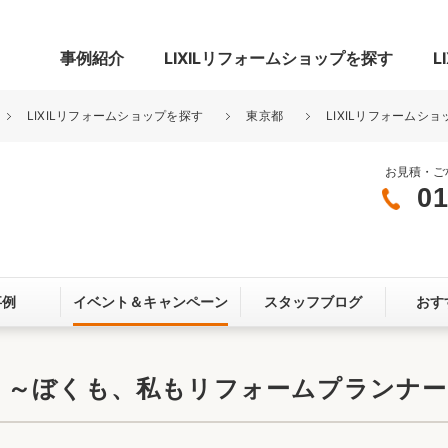
事例紹介
LIXILリフォームショップを探す
L
LIXILリフォームショップを探す
東京都
LIXILリフォームシ
お見積・ご
01
グ
リビング・居室
寝室
玄関まわり
門まわり
事例
イベント＆
キャンペーン
スタッフブログ
おす
スペース
カースペース
お客さま満足度アンケート
ここちいい
リノベーシ
 ～ぼくも、私もリフォームプランナー
オール電化
省エネ