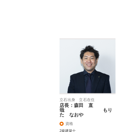
立石出身 立石在住
店長：森田 直
哉 もり
た なおや
資格
2級建築士