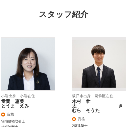
スタッフ紹介
小岩出身 小岩在住
坂戸市出身 葛飾区在住
當間 恵美
木村 壮
とうま えみ
太 き
むら そうた
資格
資格
宅地建物取引士
2級建築士