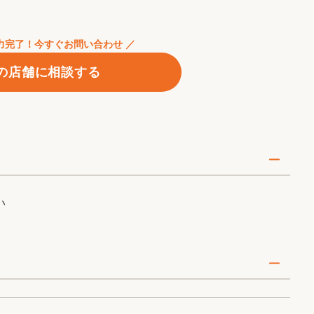
デザインを両立させたフルリノベーションをメインに
入力完了！今すぐお問い合わせ ／
既存住宅状況技術者がしっかり現況調査を行い、高い設
の店舗に相談する
想いをカタチにします。
いるため、予算の範囲内で安心してリノベーションを
加したい場合は、オプション対応も可能です。
ーン情報は公式サイトをご確認ください。
い