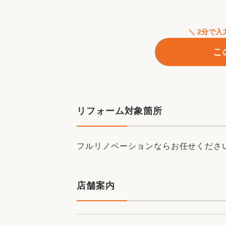
いたします。
リフォームショップセイズは、性能と
＼ 2分で
展開しております。 建築士でもある
こ
計力・施工力・デザイン力でお客様の
わかりやすい定額制プランを採用して
ご検討いただけます。 こだわりを追
リフォーム対象箇所
最新のイベント・キャンペ
フルリノベーションならお任せくださ
店舗案内