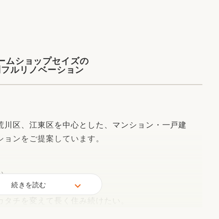
リフォーム
中古リフォーム
古民家再生
暮らす
ライフスタイルコンパス
リフォーム
3Dシミュレーション
ームショップセイズの
制フルリノベーション
リフォームお役立ち情報
おすすめ情報
】
ワン
荒川区、江東区を中心とした、マンション・一戸建
ションをご提案しています。
い。
続きを読む
カタチを変えて長く住み続けたい。
、リノベーションで快適で安心できる暮らしをご提案