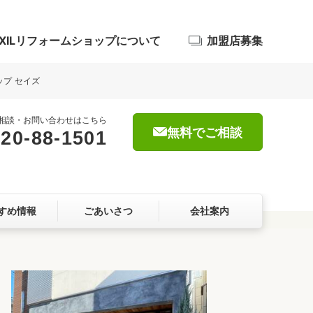
IXILリフォームショップについて
加盟店募集
ップ セイズ
相談・お問い合わせはこちら
無料でご相談
20-88-1501
浴室
屋根・外壁
すめ情報
ごあいさつ
会社案内
暮らしをつくる、価値・性能向上
ョン
自然素材