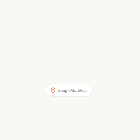
GoogleMap表示