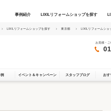
事例紹介
LIXILリフォームショップを探す
L
LIXILリフォームショップを探す
東京都
LIXILリフォームショ
お見積・ご
01
グ
リビング・居室
寝室
玄関まわり
門まわり
事例
イベント＆
キャンペーン
スタッフブログ
おす
スペース
カースペース
お客さま満足度アンケート
ここちいい
リノベーシ
オール電化
省エネ