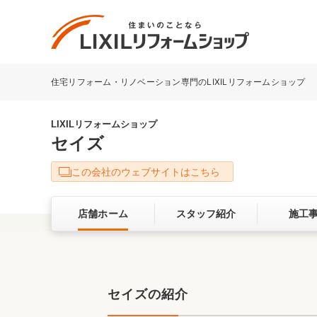
住宅リフォーム・リノベーション専門のLIXILリフォームショップ
リフォーム事例を探す
LIXILリフォームショップについて
LIXILリフォームショップ
セイズ
キッチン
ダイニン
この会社のウェブサイトはこちら
洗面化粧室
トイレ
店舗ホーム
スタッフ紹介
施工
ベランダ・バルコニー
ガーデン
サービス向上・品質改善の取り組み
セイズの紹介
バリアフリー
耐震補強