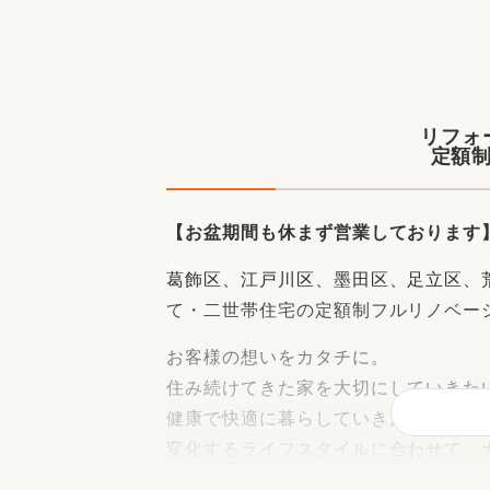
収納
デザイン
趣味を楽しむ
ペットと
リフォームコンシェルジュ®
お客さまの声
リフォ
定額
【お盆期間も休まず営業しております
中古物件探しから性能向上リフォームを
葛飾区、江戸川区、墨田区、足立区、
ストップ
て・二世帯住宅の定額制フルリノベー
お客様の想いをカタチに。
住み続けてきた家を大切にしていきた
健康で快適に暮らしていきたい。
変化するライフスタイルに合わせて、
今感じているお家のお悩みに寄り添い