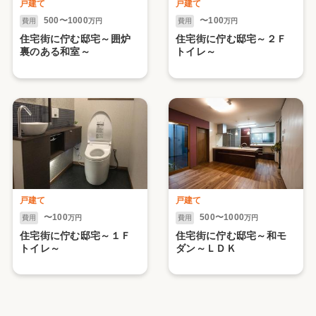
戸建て
戸建て
500〜1000
〜100
費用
万円
費用
万円
住宅街に佇む邸宅～囲炉
住宅街に佇む邸宅～２Ｆ
裏のある和室～
トイレ～
戸建て
戸建て
〜100
500〜1000
費用
万円
費用
万円
住宅街に佇む邸宅～１Ｆ
住宅街に佇む邸宅～和モ
トイレ～
ダン～ＬＤＫ