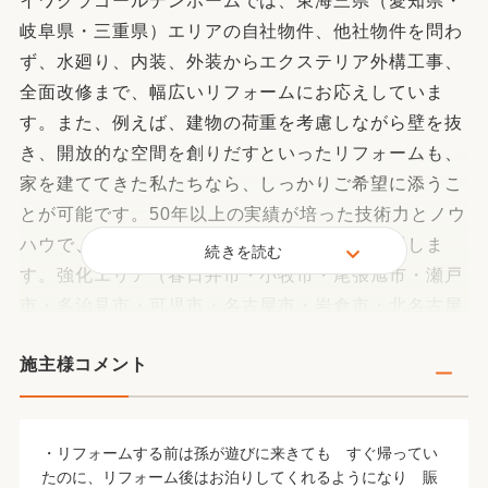
イワクラゴールデンホームでは、東海三県（愛知県・
岐阜県・三重県）エリアの自社物件、他社物件を問わ
ず、水廻り、内装、外装からエクステリア外構工事、
全面改修まで、幅広いリフォームにお応えしていま
す。また、例えば、建物の荷重を考慮しながら壁を抜
き、開放的な空間を創りだすといったリフォームも、
家を建ててきた私たちなら、しっかりご希望に添うこ
とが可能です。50年以上の実績が培った技術力とノウ
ハウで、思い通りで高品質なリフォームを実現しま
続きを読む
す。強化エリア（春日井市・小牧市・尾張旭市・瀬戸
市・多治見市・可児市・名古屋市・岩倉市・北名古屋
市など）
施主様コメント
・リフォームする前は孫が遊びに来きても すぐ帰ってい
たのに、リフォーム後はお泊りしてくれるようになり 賑