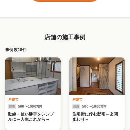
店舗の施工事例
事例数18件
戸建て
戸建て
500〜1000
500〜1000
費用
万円
費用
万円
動線・使い勝手をシンプ
住宅街に佇む邸宅～玄関
ルに～人生これから～
まわり～