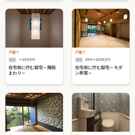
戸建て
戸建て
〜100
500〜1000
費用
万円
費用
万円
住宅街に佇む邸宅～階段
住宅街に佇む邸宅～モダ
まわり～
ン和室～