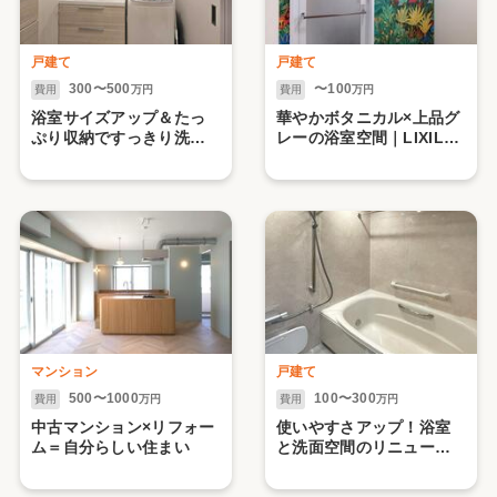
戸建て
戸建て
300〜500
〜100
費用
万円
費用
万円
浴室サイズアップ＆たっ
華やかボタニカル×上品グ
ぷり収納ですっきり洗面
レーの浴室空間｜LIXIL
空間｜浴室スパージュ・
リデア
洗面クレヴィ
マンション
戸建て
500〜1000
100〜300
費用
万円
費用
万円
中古マンション×リフォー
使いやすさアップ！浴室
ム＝自分らしい住まい
と洗面空間のリニューア
ル｜LIXIL リノビオV