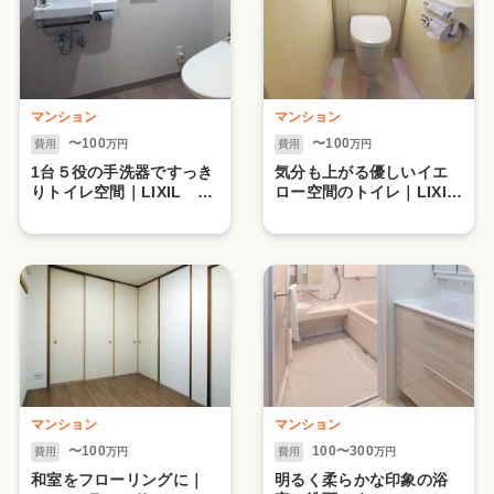
マンション
マンション
〜100
〜100
費用
万円
費用
万円
1台５役の手洗器ですっき
気分も上がる優しいイエ
りトイレ空間｜LIXIL ト
ロー空間のトイレ｜LIXIL
イレ手洗器 オールイン
キャビネット付きトイレ
ワン手洗
リフォレ
マンション
マンション
〜100
100〜300
費用
万円
費用
万円
和室をフローリングに｜
明るく柔らかな印象の浴