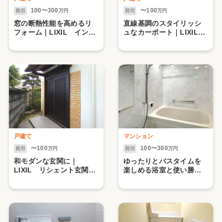
100〜300
〜100
費用
万円
費用
万円
窓の断熱性能を高めるリ
直線基調のスタイリッシ
フォーム｜LIXIL インプ
ュなカーポート｜LIXIL
ラス・リプラス
カーポートＳＣ
戸建て
マンション
〜100
100〜300
費用
万円
費用
万円
和モダンな玄関に｜
ゆったりとバスタイムを
LIXIL リシェント玄関・
楽しめる浴室と使い勝手
門扉
の良い洗面化粧台｜
LIXIL スパージュ・クレ
ヴィ