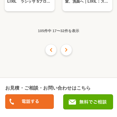
LIXIL ラシッサ Sフロア
室、洗面へ｜LIXIL：スパ
耐水・ペット
ージュ、クレヴィ
105件中
17
〜
32
件を表示
前の16件
次の
16
件
お見積・ご相談・お問い合わせはこちら