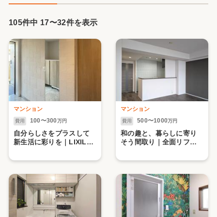
105件中
17
〜
32
件を表示
マンション
マンション
100〜300
500〜1000
費用
万円
費用
万円
自分らしさをプラスして
和の趣と、暮らしに寄り
新生活に彩りを｜LIXIL
そう間取り｜全面リフォ
エコカラット
ーム