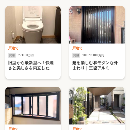
戸建て
戸建て
〜100
100〜300
費用
万円
費用
万円
旧型から最新型へ！快適
趣を楽しむ和モダンな外
さと美しさを両立したト
まわり｜三協アルミ ノ
イレ｜LIXIL サティス
バリス 玄関引戸
Sタイプ
戸建て
戸建て