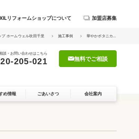
IXILリフォームショップについて
加盟店募集
ョップ ホームウェル吹田千里
施工事例
華やかボタニカル×上品グレーの浴室空間｜LIXIL リデア
相談・お問い合わせはこちら
無料でご相談
20-205-021
浴室
屋根・外壁
すめ情報
ごあいさつ
会社案内
暮らしをつくる、価値・性能向上
ョン
自然素材