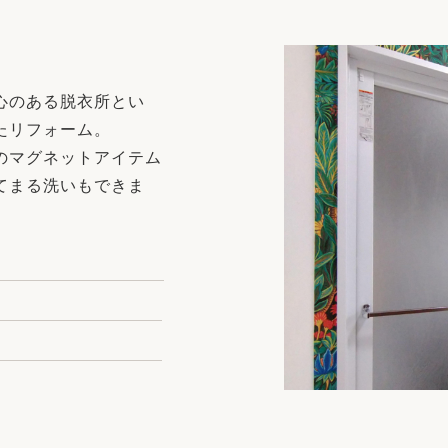
リフォーム
中古リフォーム
古民家再生
暮らす
ライフスタイルコンパス
リフォーム
心のある脱衣所とい
3Dシミュレーション
たリフォーム。
リフォームお役立ち情報
のマグネットアイテム
てまる洗いもできま
おすすめ情報
ワン