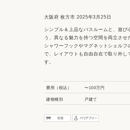
収納
デザイン
趣味を楽しむ
ペットと
大阪府 枚方市 2025年3月25日
リフォームコンシェルジュ®
シンプル＆上品なバスルームと、遊び
お客さまの声
う、異なる魅力を持つ空間を両立させ
シャワーフックやマグネットシェルフ
で、レイアウトも自由自在で取り外し
す。
中古物件探しから性能向上リフォームを
ストップ
費用（税込）
〜100万円
建物種別
戸建て