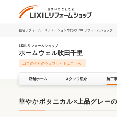
住宅リフォーム・リノベーション専門のLIXILリフォームショップ
リフォーム事例を探す
LIXILリフォームショップについて
LIXILリフォームショップ
ホームウェル吹田千里
キッチン
ダイニン
この会社のウェブサイトはこちら
洗面化粧室
トイレ
店舗ホーム
スタッフ紹介
施工
ベランダ・バルコニー
ガーデン
サービス向上・品質改善の取り組み
華やかボタニカル×上品グレーの浴
バリアフリー
耐震補強