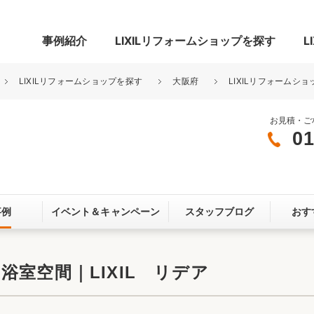
事例紹介
LIXILリフォームショップを探す
L
LIXILリフォームショップを探す
大阪府
LIXILリフォームシ
お見積・ご
01
グ
リビング・居室
寝室
玄関まわり
門まわり
事例
イベント＆
キャンペーン
スタッフブログ
おす
スペース
カースペース
お客さま満足度アンケート
ここちいい
リノベーシ
室空間｜LIXIL リデア
オール電化
省エネ