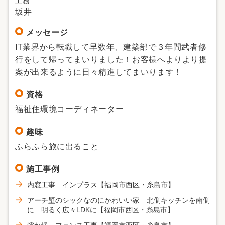
工務
坂井
メッセージ
IT業界から転職して早数年、建築部で３年間武者修
行をして帰ってまいりました！お客様へよりより提
案が出来るように日々精進してまいります！
資格
福祉住環境コーディネーター
趣味
ふらふら旅に出ること
施工事例
内窓工事 インプラス【福岡市西区・糸島市】
アーチ壁のシックなのにかわいい家 北側キッチンを南側
に 明るく広々LDKに【福岡市西区・糸島市】