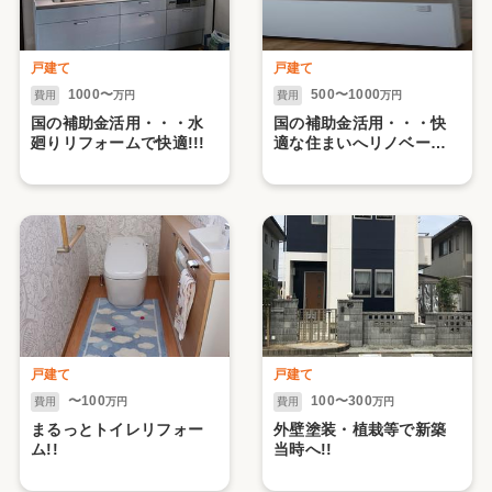
戸建て
戸建て
1000〜
500〜1000
費用
万円
費用
万円
国の補助金活用・・・水
国の補助金活用・・・快
廻りリフォームで快適!!!
適な住まいへリノベーシ
ョン !!
戸建て
戸建て
〜100
100〜300
費用
万円
費用
万円
まるっとトイレリフォー
外壁塗装・植栽等で新築
ム!!
当時へ!!