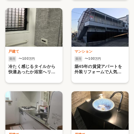
戸建て
マンション
〜100
〜100
費用
万円
費用
万円
冷たく感じるタイルから
築45年の賃貸アパートを
快適あったか浴室へリフ
外装リフォームで人気物
ォーム 。
件にしました。