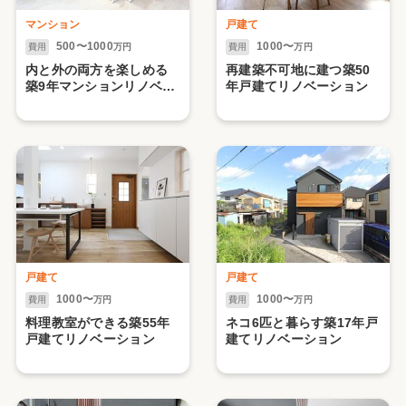
マンション
戸建て
500〜1000
1000〜
費用
万円
費用
万円
内と外の両方を楽しめる
再建築不可地に建つ築50
築9年マンションリノベー
年戸建てリノベーション
ション
戸建て
戸建て
1000〜
1000〜
費用
万円
費用
万円
料理教室ができる築55年
ネコ6匹と暮らす築17年戸
戸建てリノベーション
建てリノベーション