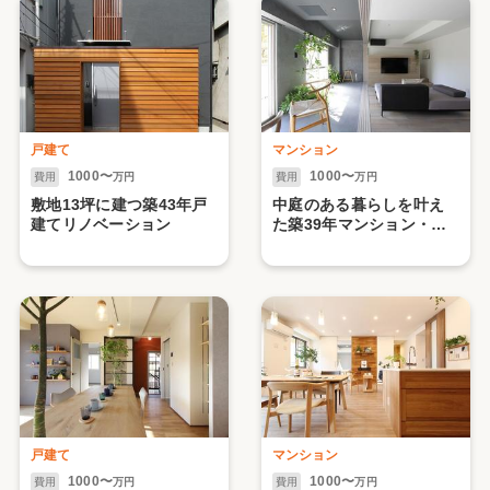
戸建て
マンション
1000〜
1000〜
費用
万円
費用
万円
敷地13坪に建つ築43年戸
中庭のある暮らしを叶え
建てリノベーション
た築39年マンション・リ
ノベーション
戸建て
マンション
1000〜
1000〜
費用
万円
費用
万円