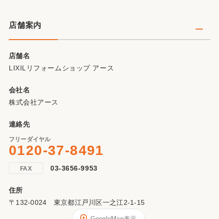
店舗案内
当店では新型コロナウィルスを対策徹底しています
店舗名
LIXILリフォームショップ アース
#おうち時間を幸せに
会社名
『いつも』を、いかに“快適・健康・安心・安全”に過
株式会社アース
ごしていくか。LIXILは、『新しい暮らし方・新しい
連絡先
働き方』に向けた
リフォームアイデアをご提案いたします。
フリーダイヤル
0120-37-8491
03-3656-9953
FAX
住所
〒132-0024 東京都江戸川区一之江2-1-15
GoogleMap表示