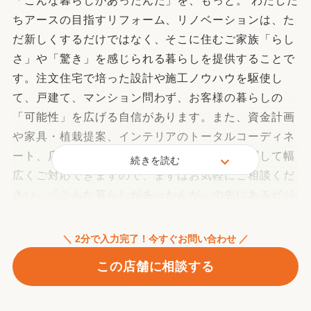
「こんな暮らしがあったんだ」を、もっと。 わたした
ちアースの目指すリフォーム、リノベーションは、た
だ新しくするだけではなく、そこに住むご家族「らし
さ」や「驚き」を感じられる暮らしを提供することで
す。注文住宅で培った設計や施工ノウハウを駆使し
て、戸建て、マンション問わず、お客様の暮らしの
「可能性」を広げる自信があります。また、資金計画
や家具・植栽提案、インテリアのトータルコーディネ
ート、店舗兼住宅のデザインなど、住まいに関して幅
続きを読む
広くご対応できますので、まずはお気軽にご相談くだ
さい。「こんな暮らしがあったんだ」の先にあるビジ
ョン「東京の暮らしを変える」家づくりを一緒にしま
せんか？
＼ 2分で入力完了！今すぐお問い合わせ ／
この店舗に相談する