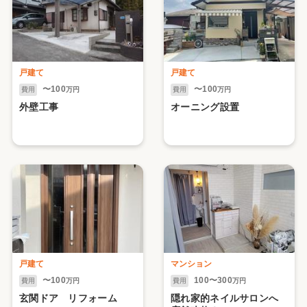
戸建て
戸建て
〜100
〜100
費用
万円
費用
万円
外壁工事
オーニング設置
戸建て
マンション
〜100
100〜300
費用
万円
費用
万円
玄関ドア リフォーム
隠れ家的ネイルサロンへ