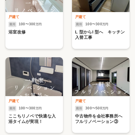
戸建て
戸建て
100〜300
100〜300
費用
万円
費用
万円
浴室改修
L 型からI 型へ キッチン
入替工事
戸建て
戸建て
100〜300
300〜500
費用
万円
費用
万円
ここちリノベで快適な入
中古物件を会社事務所へ
浴タイムが実現！
フルリノベーション③