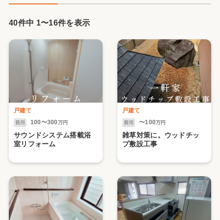
40件中
1
〜
16
件を表示
戸建て
戸建て
100〜300
〜100
費用
万円
費用
万円
サウンドシステム搭載浴
雑草対策に。ウッドチッ
室リフォーム
プ敷設工事