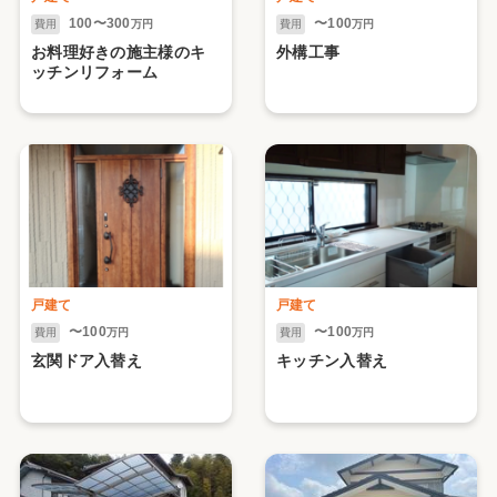
100〜300
〜100
費用
万円
費用
万円
お料理好きの施主様のキ
外構工事
ッチンリフォーム
戸建て
戸建て
〜100
〜100
費用
万円
費用
万円
玄関ドア入替え
キッチン入替え