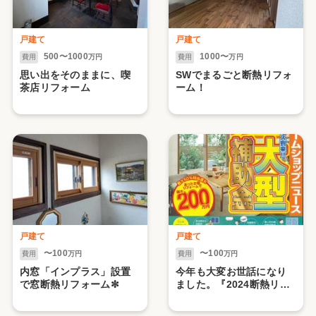
戸建て
戸建て
500〜1000
1000〜
費用
万円
費用
万円
思い出をそのままに、喫
SWでまるごと断熱リフォ
茶店リフォーム
ーム！
戸建て
戸建て
〜100
〜100
費用
万円
費用
万円
内窓「インプラス」設置
今年も大変お世話になり
で窓断熱リフォーム✼
ました。『2024断熱リフ
ォーム』大反響でした！
ありがとうございまし