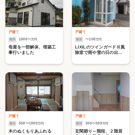
戸建て
戸建て
1000〜
〜100
費用
万円
費用
万円
母屋を一部解体、増築工
LIXILのツインガードⅢ風
事行いました
除室で雨や雪の日の出入
りも安心！
戸建て
戸建て
500〜1000
300〜500
費用
万円
費用
万円
木のぬくもりあふれる
玄関廻り～階段、２階居