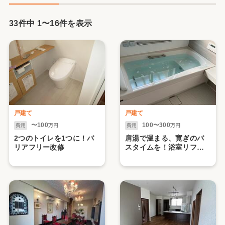
33件中
1
〜
16
件を表示
戸建て
戸建て
〜100
100〜300
費用
万円
費用
万円
2つのトイレを1つに！バ
肩湯で温まる、寛ぎのバ
リアフリー改修
スタイムを！浴室リフォ
ーム