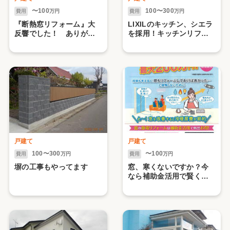
〜100
100〜300
費用
万円
費用
万円
『断熱窓リフォーム』大
LIXILのキッチン、シエラ
反響でした！ ありがと
を採用！キッチンリフォ
うございました。（国の
ーム工事
補助金・先進的窓リノベ
事業）
戸建て
戸建て
100〜300
〜100
費用
万円
費用
万円
塀の工事もやってます
窓、寒くないですか？今
なら補助金活用で賢く快
適生活！