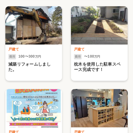
た。（国の補助金・子育
てエコ・先進的窓リノベ
事業）
戸建て
戸建て
100〜300
〜100
費用
万円
費用
万円
減築リフォームしまし
枕木を使用した駐車スペ
た。
ース完成です！
戸建て
戸建て