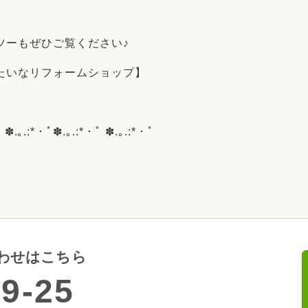
ツーもぜひご覧ください♪
たいなリフォームショップ】
ﾟ ✽.｡.:*・ﾟ✽.｡.:*・ﾟ ✽.｡.:*・ﾟ
わせはこちら
9-25