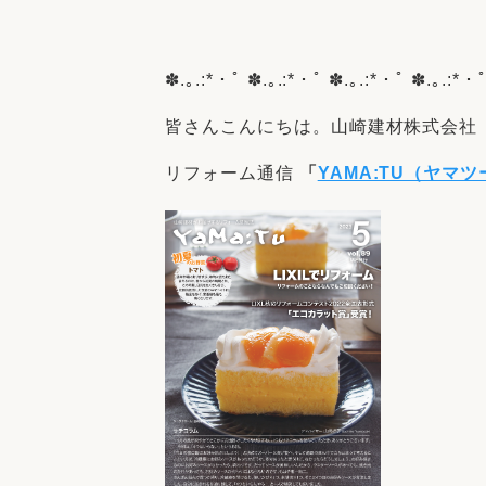
収納
デザイン
趣味を楽しむ
ペットと
✽.｡.:*・ﾟ ✽.｡.:*・ﾟ ✽.｡.:*・ﾟ ✽.｡.:*・
リフォームコンシェルジュ®
お客さまの声
皆さんこんにちは。山崎建材株式会社 
リフォーム通信
「
YAMA:TU（ヤマツ
中古物件探しから性能向上リフォームを
ストップ