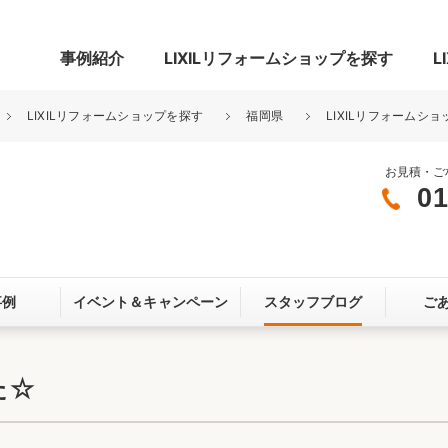
事例紹介
LIXILリフォームショップを探す
L
LIXILリフォームショップを探す
福岡県
LIXILリフォームショ
お見積・ご
01
グ
リビング・居室
寝室
玄関まわり
門まわり
事例
イベント＆
キャンペーン
スタッフブログ
ご
スペース
カースペース
お客さま満足度アンケート
ここちいい
リノベーシ
た☆
オール電化
省エネ