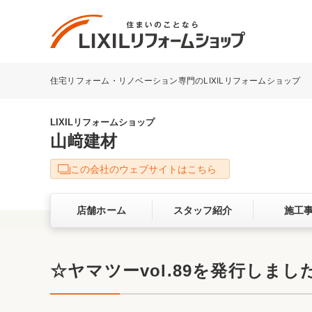
住宅リフォーム・リノベーション専門のLIXILリフォームショップ
リフォーム事例を探す
LIXILリフォームショップについて
LIXILリフォームショップ
山﨑建材
キッチン
ダイニン
この会社のウェブサイトはこちら
洗面化粧室
トイレ
店舗ホーム
スタッフ紹介
施工
ベランダ・バルコニー
ガーデン
サービス向上・品質改善の取り組み
☆ヤマツーvol.89を発行しまし
バリアフリー
耐震補強