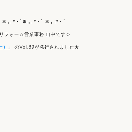
リフォーム
中古リフォーム
古民家再生
暮らす
ﾟ ✽.｡.:*・ﾟ✽.｡.:*・ﾟ ✽.｡.:*・ﾟ
ライフスタイルコンパス
リフォーム
3Dシミュレーション
リフォーム営業事務 山中です☺
リフォームお役立ち情報
ー）
」
のVol.89が発行されました★
おすすめ情報
ワン