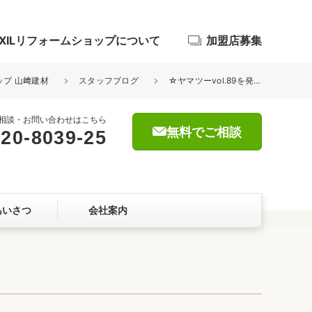
IXILリフォームショップについて
加盟店募集
ップ 山﨑建材
スタッフブログ
☆ヤマツーvol.89を発行しました☆
相談・お問い合わせはこちら
無料でご相談
20-8039-25
浴室
屋根・外壁
あいさつ
会社案内
暮らしをつくる、価値・性能向上
ョン
自然素材