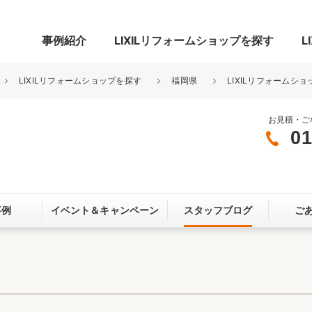
事例紹介
LIXILリフォームショップを探す
L
LIXILリフォームショップを探す
福岡県
LIXILリフォームショ
お見積・ご
01
グ
リビング・居室
寝室
玄関まわり
門まわり
事例
イベント＆
キャンペーン
スタッフブログ
ご
スペース
カースペース
お客さま満足度アンケート
ここちいい
リノベーシ
オール電化
省エネ