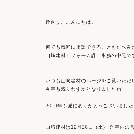
収納
デザイン
趣味を楽しむ
ペットと
皆さま、こんにちは。
リフォームコンシェルジュ®
お客さまの声
何でも気軽に相談できる、ともだちみ
山﨑建材リフォーム課 事務の中元で
中古物件探しから性能向上リフォームを
いつも山﨑建材のページをご覧いただ
ストップ
今年も残りわずかとなりましたね。
2019年も誠にありがとうございました
山崎建材は12月28日（土）で 年内