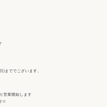
す
5日(日)まででございます。
より営業開始します
せ☆