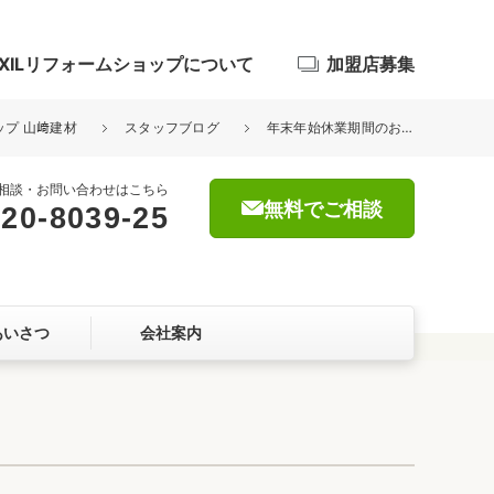
IXILリフォームショップについて
加盟店募集
ップ 山﨑建材
スタッフブログ
年末年始休業期間のおしらせ
相談・お問い合わせはこちら
無料でご相談
20-8039-25
浴室
屋根・外壁
あいさつ
会社案内
暮らしをつくる、価値・性能向上
ョン
自然素材