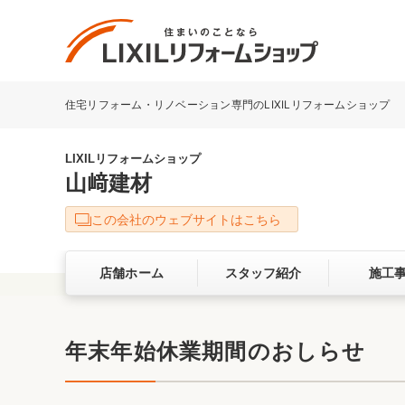
住宅リフォーム・リノベーション専門のLIXILリフォームショップ
リフォーム事例を探す
LIXILリフォームショップについて
LIXILリフォームショップ
山﨑建材
キッチン
ダイニン
この会社のウェブサイトはこちら
洗面化粧室
トイレ
店舗ホーム
スタッフ紹介
施工
ベランダ・バルコニー
ガーデン
サービス向上・品質改善の取り組み
年末年始休業期間のおしらせ
バリアフリー
耐震補強