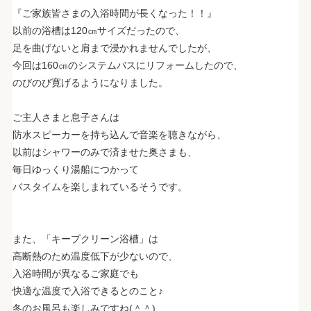
『ご家族皆さまの入浴時間が長くなった！！』
以前の浴槽は120㎝サイズだったので、
足を曲げないと肩まで浸かれませんでしたが、
今回は160㎝のシステムバスにリフォームしたので、
のびのび寛げるようになりました。
ご主人さまと息子さんは
防水スピーカーを持ち込んで音楽を聴きながら、
以前はシャワーのみで済ませた奥さまも、
毎日ゆっくり湯船につかって
バスタイムを楽しまれているそうです。
また、「キープクリーン浴槽」は
高断熱のため温度低下が少ないので、
入浴時間が異なるご家庭でも
快適な温度で入浴できるとのこと♪
冬のお風呂も楽しみですね(＾＾)