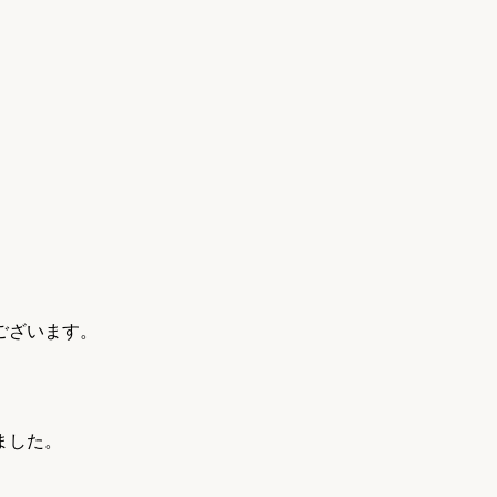
リフォーム
中古リフォーム
古民家再生
暮らす
ライフスタイルコンパス
リフォーム
3Dシミュレーション
リフォームお役立ち情報
おすすめ情報
。
ワン
ございます。
と
ました。