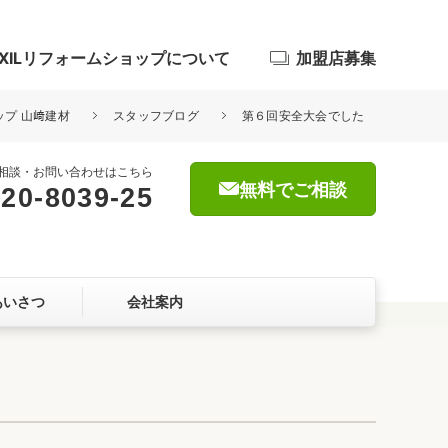
IXILリフォームショップについて
加盟店募集
ップ 山﨑建材
スタッフブログ
第６回安全大会でした
相談・お問い合わせはこちら
無料でご相談
20-8039-25
浴室
屋根・外壁
あいさつ
会社案内
暮らしをつくる、価値・性能向上
ョン
自然素材