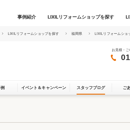
事例紹介
LIXILリフォームショップを探す
L
LIXILリフォームショップを探す
福岡県
LIXILリフォームショ
お見積・ご
01
グ
リビング・居室
寝室
玄関まわり
門まわり
事例
イベント＆
キャンペーン
スタッフブログ
ご
スペース
カースペース
お客さま満足度アンケート
ここちいい
リノベーシ
オール電化
省エネ