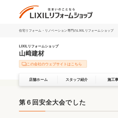
住宅リフォーム・リノベーション専門のLIXILリフォームショップ
リフォーム事例を探す
LIXILリフォームショップについて
LIXILリフォームショップ
山﨑建材
キッチン
ダイニン
この会社のウェブサイトはこちら
洗面化粧室
トイレ
店舗ホーム
スタッフ紹介
施工
ベランダ・バルコニー
ガーデン
サービス向上・品質改善の取り組み
第６回安全大会でした
バリアフリー
耐震補強