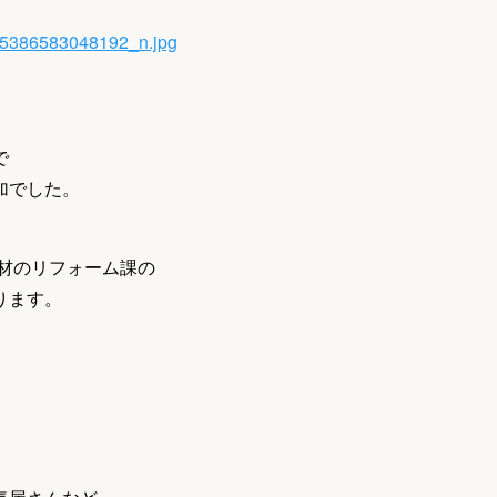
で
加でした。
材のリフォーム課の
ります。