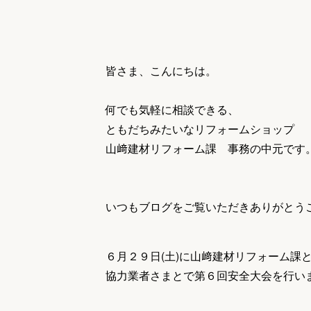
収納
デザイン
趣味を楽しむ
ペットと
リフォームコンシェルジュ®
皆さま、こんにちは。
お客さまの声
何でも気軽に相談できる、
ともだちみたいなリフォームショップ
山﨑建材リフォーム課 事務の中元です
中古物件探しから性能向上リフォームを
ストップ
いつもブログをご覧いただきありがとう
６月２９日(土)に山﨑建材リフォーム課
協力業者さまとで第６回安全大会を行い