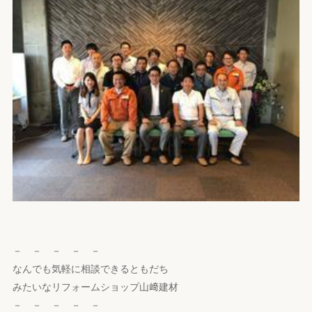
.
－ － － － －
なんでも気軽に相談できるともだち
みたいなリフォームショップ山﨑建材
－ － － － －