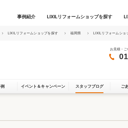
事例紹介
LIXILリフォームショップを探す
L
LIXILリフォームショップを探す
福岡県
LIXILリフォームショ
お見積・ご
01
グ
リビング・居室
寝室
玄関まわり
門まわり
事例
イベント＆
キャンペーン
スタッフブログ
ご
スペース
カースペース
お客さま満足度アンケート
ここちいい
リノベーシ
オール電化
省エネ