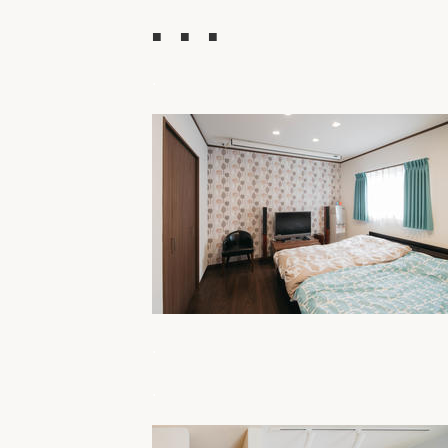
■ ■ ■
.
.
.