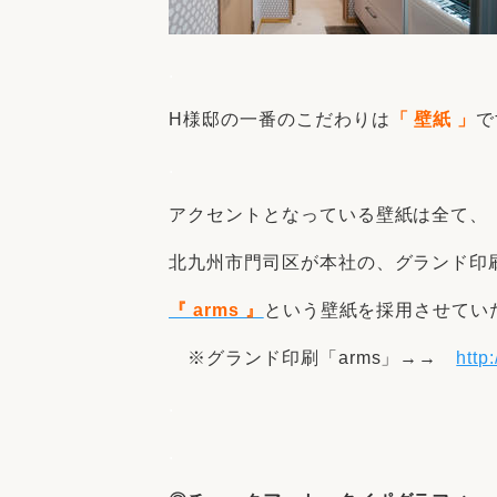
.
H様邸の一番のこだわりは
「 壁紙 」
で
.
アクセントとなっている壁紙は全て、
北九州市門司区が本社の、グランド印
『 arms 』
という壁紙を採用させてい
※グランド印刷「arms」→→
http
.
.