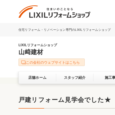
住宅リフォーム・リノベーション専門のLIXILリフォームショップ
リフォーム事例を探す
LIXILリフォームショップについて
LIXILリフォームショップ
山﨑建材
キッチン
ダイニン
この会社のウェブサイトはこちら
洗面化粧室
トイレ
店舗ホーム
スタッフ紹介
施工
ベランダ・バルコニー
ガーデン
サービス向上・品質改善の取り組み
戸建リフォーム見学会でした★
バリアフリー
耐震補強