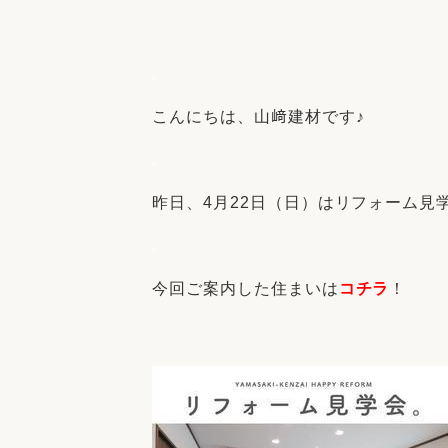
収納
デザイン
趣味を楽しむ
ペットと
.
リフォームコンシェルジュ®
お客さまの声
こんにちは、山﨑建材です♪
.
昨日、4月22日（日）はリフォーム見
.
中古物件探しから性能向上リフォームを
ストップ
今回ご案内した住まいは
コチラ
！
.