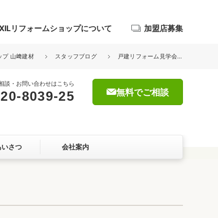
IXILリフォームショップについて
加盟店募集
ップ 山﨑建材
スタッフブログ
戸建リフォーム見学会でした★
相談・お問い合わせはこちら
無料でご相談
20-8039-25
浴室
屋根・外壁
あいさつ
会社案内
暮らしをつくる、価値・性能向上
ョン
自然素材