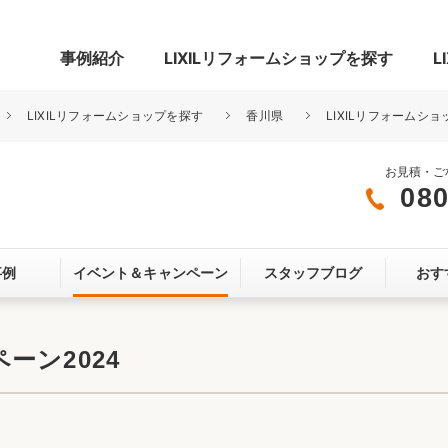
事例紹介
LIXILリフォームショップを探す
L
LIXILリフォームショップを探す
香川県
LIXILリフォームシ
お見積・ご
080
グ
リビング・居室
寝室
事例
イベント＆
キャンペーン
スタッフブログ
おす
玄関まわり
門まわり
スペース
カースペース
お客さま満足度アンケート
ここちいい
リノベーシ
ーン2024
オール電化
省エネ