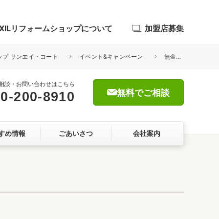
IXILリフォームショップについて
加盟店募集
ョップ サンエイ・コート
イベント&キャンペーン
無金利リフォームローンキャンペーン2024
相談・お問い合わせはこちら
無料でご相談
0-200-8910
浴室
すめ情報
ごあいさつ
会社案内
屋根・外壁
暮らしをつくる、価値・性能向上
ョン
自然素材