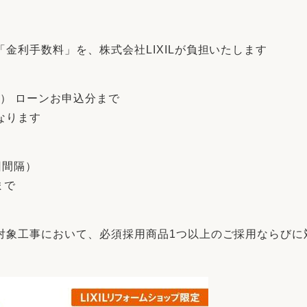
リフォーム
中古リフォーム
古民家再生
暮らす
金利手数料」を、株式会社LIXILが負担いたします
ライフスタイルコンパス
リフォーム
3Dシミュレーション
（金） ローンお申込分まで
リフォームお役立ち情報
なります
おすすめ情報
回間隔）
ワン
まで
対象工事において、必須採用商品1つ以上のご採用ならびに