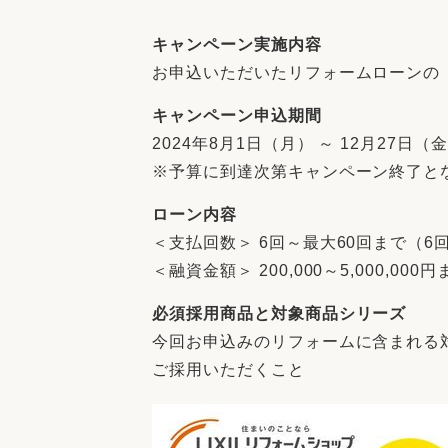
収納
デザイン
趣味を楽しむ
ペットと
キャンペーン実施内容
お申込いただいたリフォームローンの「
リフォームコンシェルジュ®
お客さまの声
キャンペーン申込期間
2024年8月1日（月） ～ 12月27日
※予算に到達次第キャンペーン終了と
ローン内容
＜支払回数＞ 6回～最大60回まで（6
中古物件探しから性能向上リフォームを
＜融資金額＞ 200,000～5,000,000円
ストップ
必須採用商品と対象商品シリーズ
今回お申込みのリフォームに含まれる
ご採用いただくこと