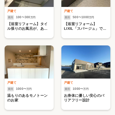
戸建て
戸建て
100〜300
500〜1000
費用
万円
費用
万円
【浴室リフォーム】タイ
【浴室リフォーム】
ル張りのお風呂が、あた
LIXIL「スパージュ」で叶
たかみのある快適な空間
える、別荘のような非日
へ
常へ
戸建て
戸建て
1000〜
1000〜
費用
万円
費用
万円
温もりのあるモノトーン
お身体に優しい安心のバ
のお家
リアフリー設計