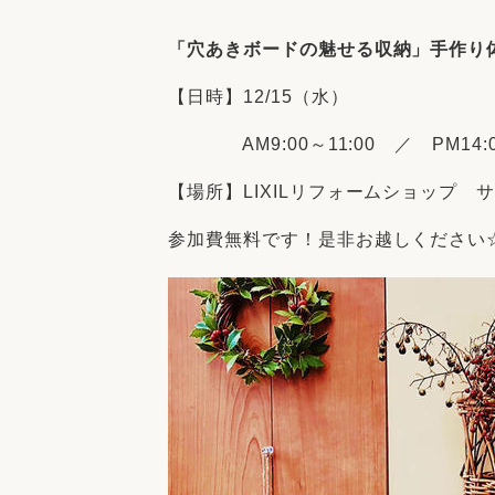
収納
デザイン
趣味を楽しむ
ペットと
「穴あきボードの魅せる収納」手作り
リフォームコンシェルジュ®
【日時】12/15（水）
お客さまの声
AM9:00～11:00 ／ PM14:00
【場所】LIXILリフォームショップ 
参加費無料です！是非お越しください
中古物件探しから性能向上リフォームを
ストップ