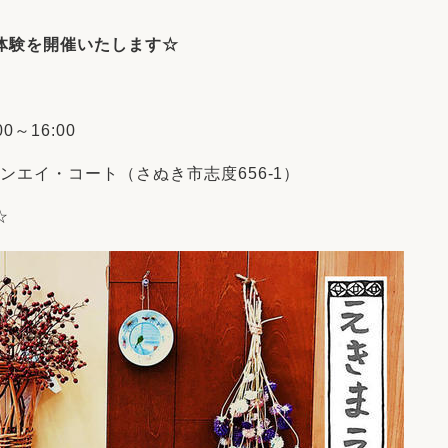
リフォーム
中古リフォーム
古民家再生
暮らす
体験を開催いたします☆
ライフスタイルコンパス
リフォーム
3Dシミュレーション
～16:00
リフォームお役立ち情報
サンエイ・コート（さぬき市志度656-1）
おすすめ情報
☆
ワン