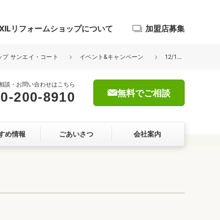
IXILリフォームショップについて
加盟店募集
ョップ サンエイ・コート
イベント&キャンペーン
12/15(水)開催☆えきまえカフェ☆
相談・お問い合わせはこちら
無料でご相談
0-200-8910
浴室
すめ情報
ごあいさつ
会社案内
屋根・外壁
暮らしをつくる、価値・性能向上
ョン
自然素材