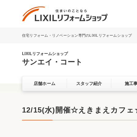
住宅リフォーム・リノベーション専門のLIXILリフォームショップ
リフォーム事例を探す
LIXILリフォームショップについて
LIXILリフォームショップ
サンエイ・コート
キッチン
ダイニン
店舗ホーム
スタッフ紹介
施工
洗面化粧室
トイレ
ベランダ・バルコニー
ガーデン
サービス向上・品質改善の取り組み
12/15(水)開催☆えきまえカフェ
バリアフリー
耐震補強