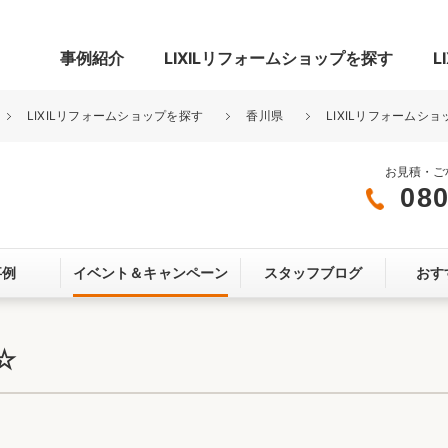
事例紹介
LIXILリフォームショップを探す
L
LIXILリフォームショップを探す
香川県
LIXILリフォームシ
お見積・ご
080
グ
リビング・居室
寝室
事例
イベント＆
キャンペーン
スタッフブログ
おす
玄関まわり
門まわり
スペース
カースペース
お客さま満足度アンケート
ここちいい
リノベーシ
☆
オール電化
省エネ