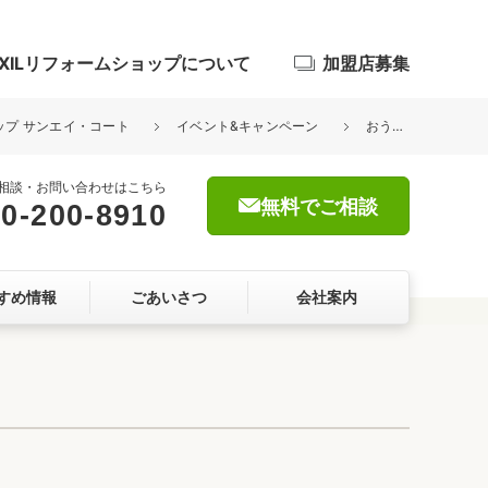
IXILリフォームショップについて
加盟店募集
ョップ サンエイ・コート
イベント&キャンペーン
おうちdeリフォーム展示会開催中！（2021.3.15まで）
相談・お問い合わせはこちら
無料でご相談
0-200-8910
浴室
すめ情報
ごあいさつ
会社案内
屋根・外壁
暮らしをつくる、価値・性能向上
ョン
自然素材