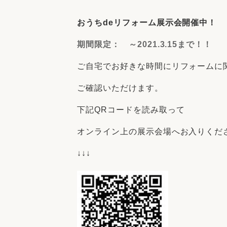
収納
デザイン
趣味を楽しむ
ペットと
おうちdeリフォーム展示会開催中！
リフォームコンシェルジュ®
期間限定： ～2021.3.15まで！！
お客さまの声
ご自宅でお好きな時間にリフォームに
ご確認いただけます。
下記QRコードを読み取って
中古物件探しから性能向上リフォームを
オンライン上の展示会場へお入りくだ
ストップ
↓↓↓