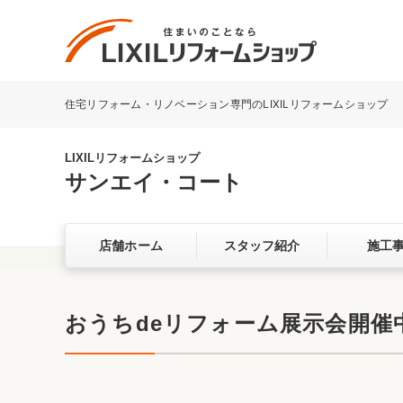
住宅リフォーム・リノベーション専門のLIXILリフォームショップ
リフォーム事例を探す
LIXILリフォームショップについて
LIXILリフォームショップ
サンエイ・コート
キッチン
ダイニン
店舗ホーム
スタッフ紹介
施工
洗面化粧室
トイレ
ベランダ・バルコニー
ガーデン
サービス向上・品質改善の取り組み
おうちdeリフォーム展示会開催中！
バリアフリー
耐震補強