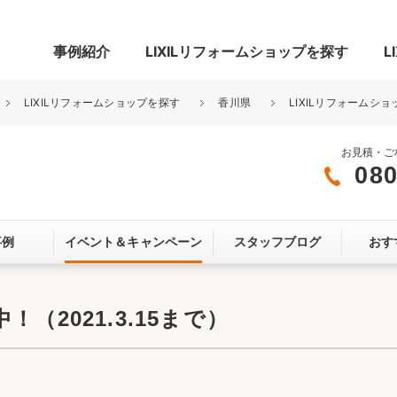
事例紹介
LIXILリフォームショップを探す
L
LIXILリフォームショップを探す
香川県
LIXILリフォームシ
お見積・ご
080
グ
リビング・居室
寝室
事例
イベント＆
キャンペーン
スタッフブログ
おす
玄関まわり
門まわり
スペース
カースペース
お客さま満足度アンケート
ここちいい
リノベーシ
（2021.3.15まで）
オール電化
省エネ