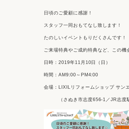
収納
デザイン
趣味を楽しむ
ペットと
日頃のご愛顧に感謝！
リフォームコンシェルジュ®
スタッフ一同おもてなし致します！
お客さまの声
たのしいイベントもりだくさんです！
ご来場特典やご成約特典など、この機
日時：2019年11月10日（日）
中古物件探しから性能向上リフォームを
時間：AM9:00～PM4:00
ストップ
会場：LIXILリフォームショップ サ
（さぬき市志度656-1／JR志度