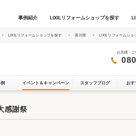
事例紹介
LIXILリフォームショップを探す
L
LIXILリフォームショップを探す
香川県
LIXILリフォームシ
お見積・ご
080
グ
リビング・居室
寝室
事例
イベント＆
キャンペーン
スタッフブログ
おす
玄関まわり
門まわり
スペース
カースペース
お客さま満足度アンケート
ここちいい
リノベーシ
ム大感謝祭
オール電化
省エネ