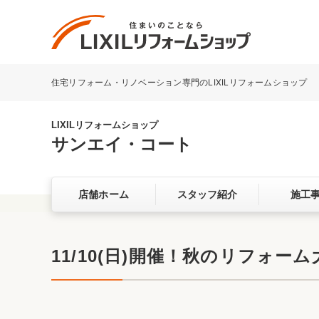
住宅リフォーム・リノベーション専門のLIXILリフォームショップ
リフォーム事例を探す
LIXILリフォームショップについて
LIXILリフォームショップ
サンエイ・コート
キッチン
ダイニン
店舗ホーム
スタッフ紹介
施工
洗面化粧室
トイレ
ベランダ・バルコニー
ガーデン
サービス向上・品質改善の取り組み
11/10(日)開催！秋のリフォー
バリアフリー
耐震補強