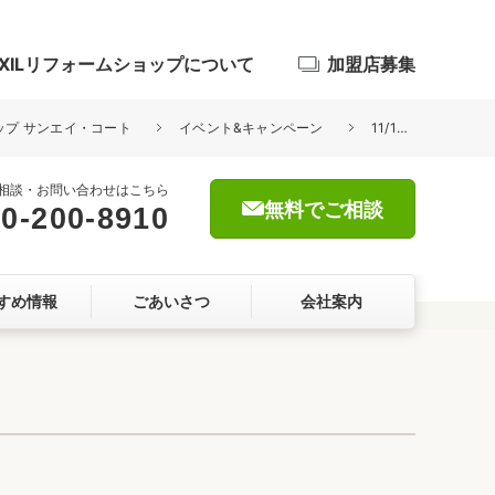
IXILリフォームショップについて
加盟店募集
ョップ サンエイ・コート
イベント&キャンペーン
11/10(日)開催！秋のリフォーム大感謝祭
相談・お問い合わせはこちら
無料でご相談
0-200-8910
浴室
すめ情報
ごあいさつ
会社案内
屋根・外壁
暮らしをつくる、価値・性能向上
ョン
自然素材