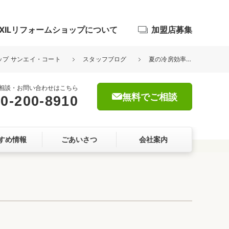
IXILリフォームショップについて
加盟店募集
ョップ サンエイ・コート
スタッフブログ
夏の冷房効率アップ！スタイルシェードで快適に！
相談・お問い合わせはこちら
無料でご相談
0-200-8910
浴室
すめ情報
ごあいさつ
会社案内
屋根・外壁
暮らしをつくる、価値・性能向上
ョン
自然素材