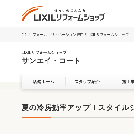
住宅リフォーム・リノベーション専門のLIXILリフォームショップ
リフォーム事例を探す
LIXILリフォームショップについて
LIXILリフォームショップ
サンエイ・コート
キッチン
ダイニン
店舗ホーム
スタッフ紹介
施工
洗面化粧室
トイレ
ベランダ・バルコニー
ガーデン
サービス向上・品質改善の取り組み
夏の冷房効率アップ！スタイル
バリアフリー
耐震補強