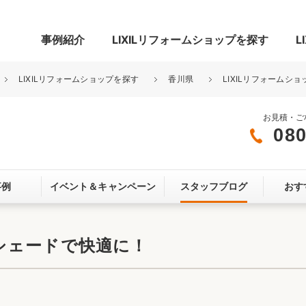
事例紹介
LIXILリフォームショップを探す
L
LIXILリフォームショップを探す
香川県
LIXILリフォームシ
お見積・ご
080
グ
リビング・居室
寝室
事例
イベント＆
キャンペーン
スタッフブログ
おす
玄関まわり
門まわり
スペース
カースペース
お客さま満足度アンケート
ここちいい
リノベーシ
シェードで快適に！
オール電化
省エネ